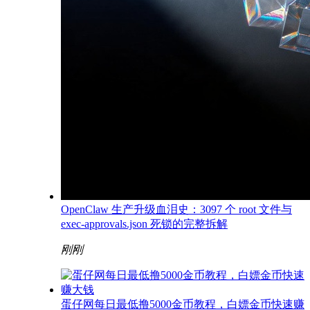
OpenClaw 生产升级血泪史：3097 个 root 文件与
exec-approvals.json 死锁的完整拆解
刚刚
蛋仔网每日最低撸5000金币教程，白嫖金币快速赚