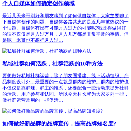
个人自媒体如何确定创作领域
最近几天米哥刚好和朋友聊到了如何做自媒体，大家主要聊了
下自媒体创作的问题。自媒体各路共患的是近几年被热议的一
个话题。自媒体有没有可能月入过万的可能呢?我觉得做得好
的话不仅仅是月入过万月，月入几万都是非常平常的事情。但
是呢，米哥也不想把月入过…
私域社群如何活跃，社群活跃的10种方法
要想做好私域社群运营，除了朋友圈搭建、线下活动组织、产
品制度设计外，最重要的一点就是群内的维护。群内的维护也
不仅仅是靠群规、群主的维系，还要配合一些活动来提升社群
的活跃、用户参与和认同。所以今天村长就为大家罗列一些，
做社群运营常用的一些促活…
如何做好新品牌的品牌宣传，提高品牌知名度?