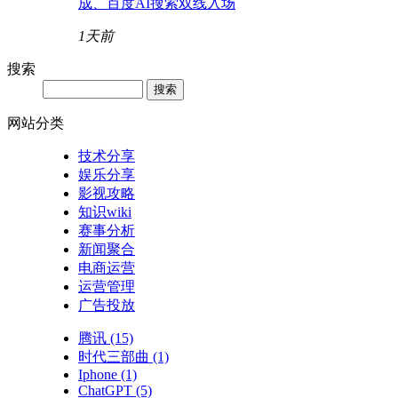
成、百度AI搜索双线入场
1天前
搜索
网站分类
技术分享
娱乐分享
影视攻略
知识wiki
赛事分析
新闻聚合
电商运营
运营管理
广告投放
腾讯
(15)
时代三部曲
(1)
Iphone
(1)
ChatGPT
(5)