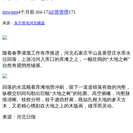
lmwmm
4个月前
(04-17)
运营管理
171
来源：
东方资讯河北频道
随着春季灌溉工作有序推进，河北石家庄平山县黄壁庄水库水
位回落，上游冶河入库口的库滩之上，一幅壮阔的“大地之树”
自然奇观悄然铺展。
回落的水流顺着库滩地势冲刷，留下一道道错落有致的沟壑，
纵横交织间勾勒出巨幅“大地之树”的轮廓。高空俯瞰，沟壑脉
络清晰、枝杈分明，枝干遒劲舒展，既似扎根大地的参天古
木，又若精心镌刻在大地之上的木版画，雄浑而灵动。
来源：河北日报