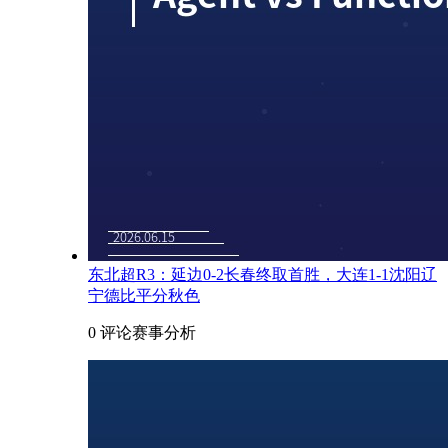
东北超R3：延边0-2长春终取首胜，大连1-1沈阳辽
宁德比平分秋色
0 评论
赛事分析