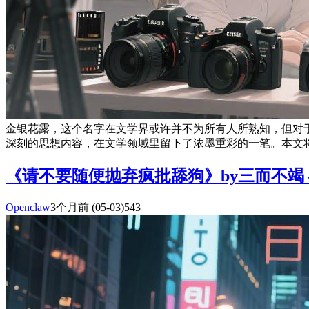
金银花露，这个名字在文学界或许并不为所有人所熟知，但对
深刻的思想内容，在文学领域里留下了浓墨重彩的一笔。本文将对
《请不要随便抛弃疯批舔狗》by三而不竭 
Openclaw
3个月前
(05-03)
543