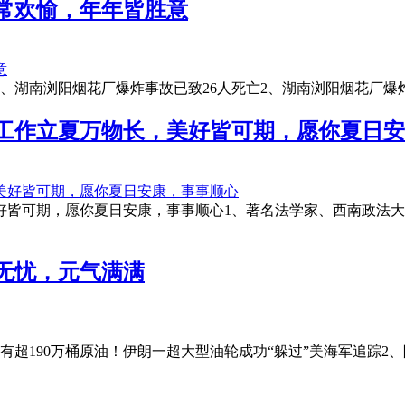
常欢愉，年年皆胜意
、湖南浏阳烟花厂爆炸事故已致26人死亡2、湖南浏阳烟花厂爆炸事
，工作立夏万物长，美好皆可期，愿你夏日
好皆可期，愿你夏日安康，事事顺心1、著名法学家、西南政法
无忧，元气满满
超190万桶原油！伊朗一超大型油轮成功“躲过”美海军追踪2、阿联