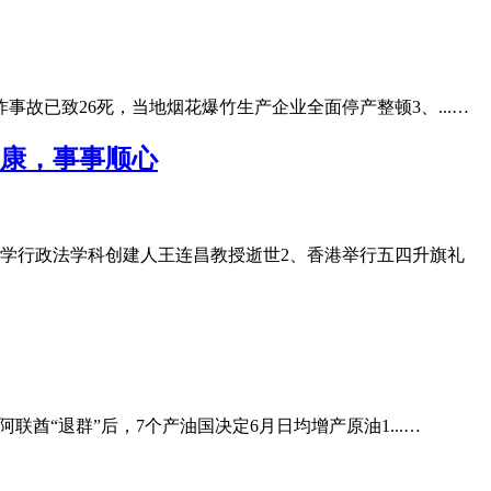
故已致26死，当地烟花爆竹生产企业全面停产整顿3、...…
安康，事事顺心
大学行政法学科创建人王连昌教授逝世2、香港举行五四升旗礼
酋“退群”后，7个产油国决定6月日均增产原油1...…