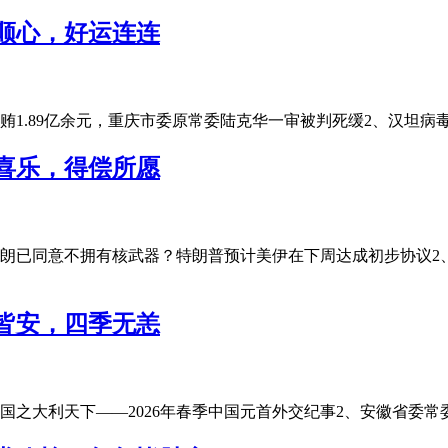
顺心，好运连连
1.89亿余元，重庆市委原常委陆克华一审被判死缓2、汉坦病毒被
喜乐，得偿所愿
伊朗已同意不拥有核武器？特朗普预计美伊在下周达成初步协议
皆安，四季无恙
国之大利天下——2026年春季中国元首外交纪事2、安徽省委常委