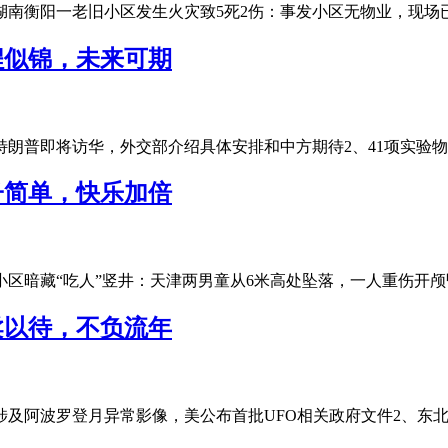
湖南衡阳一老旧小区发生火灾致5死2伤：事发小区无物业，现场已被
程似锦，未来可期
朗普即将访华，外交部介绍具体安排和中方期待2、41项实验物资将
子简单，快乐加倍
区暗藏“吃人”竖井：天津两男童从6米高处坠落，一人重伤开颅昏迷已
柔以待，不负流年
涉及阿波罗登月异常影像，美公布首批UFO相关政府文件2、东北