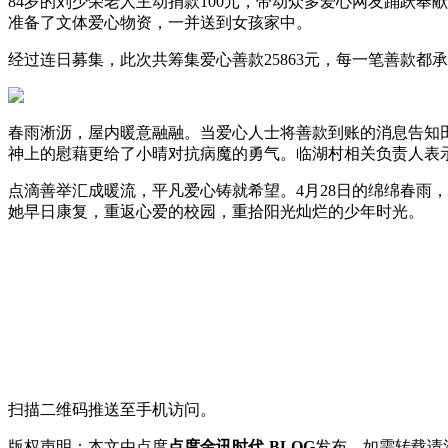
84岁的刘少荣老人主动捐款100元，带动众多爱心网友踊跃奉献
准备了文体爱心物资，一并送到女孩家中。
经过连日募集，此次共筹集爱心善款25863元，每一笔善款
春雨淅沥，屋内暖意融融。当爱心人士将善款到账的消息告知
神上的慰藉更给了小晴对抗病魔的勇气。临湖村相关负责人表
点滴善举汇成暖流，平凡爱心铸就希望。4月28日的绵绵春雨
她早日康复，重返心爱的校园，重拾阳光灿烂的少年时光。
扫描二维码推送至手机访问。
版权声明：本文由点度
点度金讯时代-BLOG
发布，如需转载请