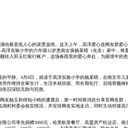
，涌动着直抵人心的滚烫温情。这天上午，高淳爱心连网友群爱
-高淳实验小学的六年级12岁患病女孩杨某晴（化名）家中，将
，全额转入田玉红银行账户，这场春雨里的爱心奔赴，为困境中的
庭的平静。4月8日，就读于高淳实验小学的杨某晴，在南京市儿
散劳作维持全家生计，生活本就拮据。而长期化疗、后续骨髓移
却依旧深陷无助与煎熬。
连网友杨玉和得知小晴的遭遇后，第一时间将消息分享至网友群
临湖村村委会核实情况，并安排网友实地走访，同时主动对接高
限公司率先捐赠3000元，哈里欧茶餐厅、高盟房产松达店、南