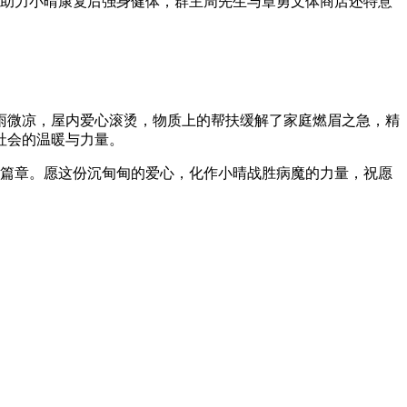
外，为助力小晴康复后强身健体，群主周先生与章勇文体商店还特意
雨微凉，屋内爱心滚烫，物质上的帮扶缓解了家庭燃眉之急，精
社会的温暖与力量。
人篇章。愿这份沉甸甸的爱心，化作小晴战胜病魔的力量，祝愿