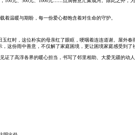
，100元、500元、1000元……点滴善意汇聚成河。除此之
都承载着温暖与期盼，每一份爱心都饱含着对生命的守护。
田玉红时，这位朴实的母亲红了眼眶，哽咽着连连道谢。屋外春
示，这份雨中善意，不仅解了家庭困境，更让困境家庭感受到了
，见证了高淳各界的暖心担当，书写了邻里相助、大爱无疆的动
注明出处。