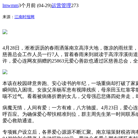
lmwmm
3个月前
(04-29)
运营管理
273
来源：
江南时报网
4月28日，淅淅沥沥的春雨洒落南京高淳大地，微凉的雨丝里
慈善总会工作人员一行7人，冒着春雨来到就读于高淳淳溪街道
许，爱心连网友捐赠的25863元爱心善款也通过区慈善总会
本该在校园肆意奔跑、安心读书的年纪，一场重病却打破了家
瞬间陷入困境。女孩父亲杨军患有视障残疾，母亲田玉红靠零
喘不过气。看着被病痛折磨的女儿，父母强忍悲痛四处奔走，
病魔无情，人间有爱；一方有难，八方驰援。4月23日，爱心
呼百应。为确保爱心帮扶精准到位，群主周先生第一时间联系
爱心救助通道。
专项账户设立后，各界爱心源源不断汇聚。南京瑞策财税咨询有