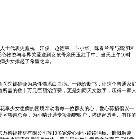
心人士代表史鑫杭、汪俊、赵德荣、卞小华、陈春兰等与高淳区
爱心物资与各界关爱送到女孩母亲田玉红手中。当天上午10时
患病少女撑起了希望之伞。
童医院被确诊为急性髓系白血病。一纸诊断书，让这个普通家庭
植所需的数十万元巨额治疗费，更是如同天文数字，压得一家人
，花季少女患病的困境牵动着每一位群友的心，爱心募捐倡议一
淳区慈善总会，为小晴开通专项捐赠账户，搭建起透明、有序的
京万德福建材有限公司等10多家爱心企业纷纷响应、慷慨解囊；