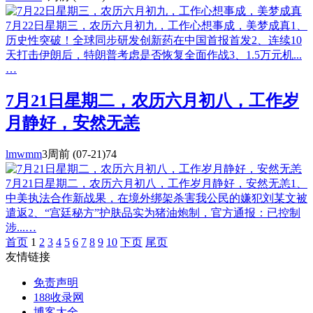
7月22日星期三，农历六月初九，工作心想事成，美梦成真1、
历史性突破！全球同步研发创新药在中国首报首发2、连续10
天打击伊朗后，特朗普考虑是否恢复全面作战3、1.5万元机...
…
7月21日星期二，农历六月初八，工作岁
月静好，安然无恙
lmwmm
3周前
(07-21)
74
7月21日星期二，农历六月初八，工作岁月静好，安然无恙1、
中美执法合作新战果，在境外绑架杀害我公民的嫌犯刘某文被
遣返2、“宫廷秘方”护肤品实为猪油炮制，官方通报：已控制
涉...…
首页
1
2
3
4
5
6
7
8
9
10
下页
尾页
友情链接
免责声明
188收录网
博客大全