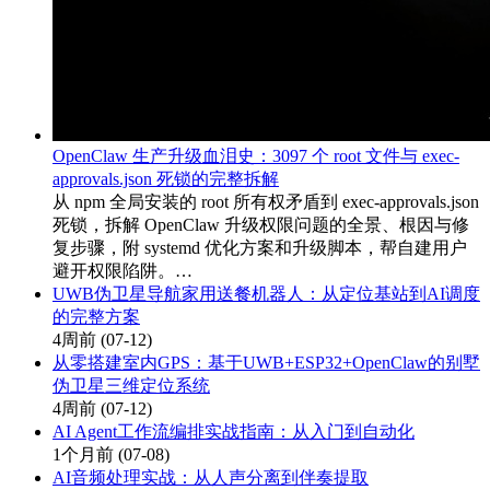
OpenClaw 生产升级血泪史：3097 个 root 文件与 exec-
approvals.json 死锁的完整拆解
从 npm 全局安装的 root 所有权矛盾到 exec-approvals.json
死锁，拆解 OpenClaw 升级权限问题的全景、根因与修
复步骤，附 systemd 优化方案和升级脚本，帮自建用户
避开权限陷阱。…
UWB伪卫星导航家用送餐机器人：从定位基站到AI调度
的完整方案
4周前
(07-12)
从零搭建室内GPS：基于UWB+ESP32+OpenClaw的别墅
伪卫星三维定位系统
4周前
(07-12)
AI Agent工作流编排实战指南：从入门到自动化
1个月前
(07-08)
AI音频处理实战：从人声分离到伴奏提取