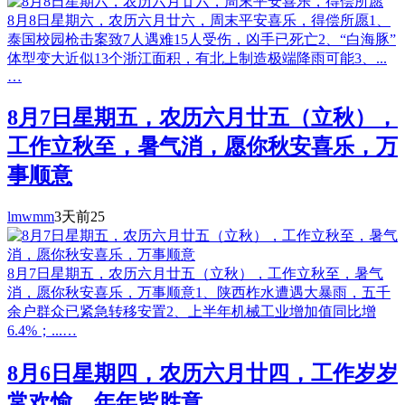
8月8日星期六，农历六月廿六，周末平安喜乐，得偿所愿1、
泰国校园枪击案致7人遇难15人受伤，凶手已死亡2、“白海豚”
体型变大近似13个浙江面积，有北上制造极端降雨可能3、...
…
8月7日星期五，农历六月廿五（立秋），
工作立秋至，暑气消，愿你秋安喜乐，万
事顺意
lmwmm
3天前
25
8月7日星期五，农历六月廿五（立秋），工作立秋至，暑气
消，愿你秋安喜乐，万事顺意1、陕西柞水遭遇大暴雨，五千
余户群众已紧急转移安置2、上半年机械工业增加值同比增
6.4%；...…
8月6日星期四，农历六月廿四，工作岁岁
常欢愉，年年皆胜意