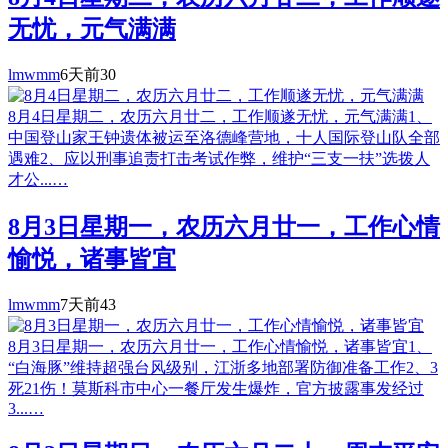
无忧，元气满满
lmwmm
6天前
30
8月4日星期二，农历六月廿二，工作顺遂无忧，元气满满1、
中国登山家王钟遗体被运至洛德峰营地，十人国际登山队全部
遇难2、应以刑事追责打击考试作弊，维护“三支一扶”选拨人
才公...…
8月3日星期一，农历六月廿一，工作心情
愉悦，诸事皆宜
lmwmm
7天前
43
8月3日星期一，农历六月廿一，工作心情愉悦，诸事皆宜1、
“白海豚”维持超强台风级别，江浙多地部署防御准备工作2、3
死21伤！莫斯科市中心一餐厅发生爆炸，官方披露事发经过
3...…