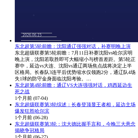
东北超第5轮前瞻：沈阳通辽强强对话，补赛明晚上演
东北超级联赛第5轮前瞻：7月11日补赛沈阳vs哈尔滨明
晚上演，沈阳若取胜即可大幅缩小与榜首差距。第5轮正
赛中，延边vs大连、沈阳vs通辽两场焦点战将决定上半
区格局。长春队3连平后优势缩水仅领跑2分，通辽队4场
失1球的防守金身面临沈阳考验。…
东北超第4轮前瞻：通辽VS大连强强对话，鸡西延边生
死之战
1个月前
(07-04)
东北超级联赛第3轮综述：长春登顶显王者相，延边主场
爆发狂胜哈尔滨
1个月前
(06-28)
东北超级联赛第3轮：沈大德比握手言和，今晚三大悬念
揭晓争冠格局
1个月前
(06-27)