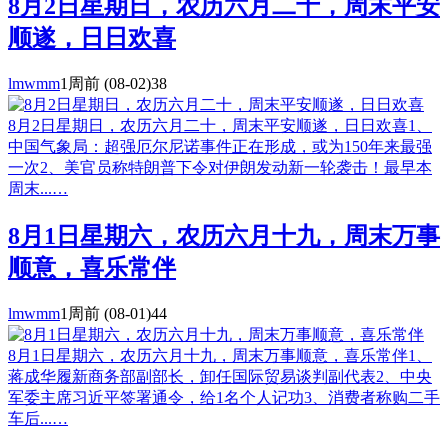
8月2日星期日，农历六月二十，周末平安
顺遂，日日欢喜
lmwmm
1周前
(08-02)
38
8月2日星期日，农历六月二十，周末平安顺遂，日日欢喜1、
中国气象局：超强厄尔尼诺事件正在形成，或为150年来最强
一次2、美官员称特朗普下令对伊朗发动新一轮袭击！最早本
周末...…
8月1日星期六，农历六月十九，周末万事
顺意，喜乐常伴
lmwmm
1周前
(08-01)
44
8月1日星期六，农历六月十九，周末万事顺意，喜乐常伴1、
蒋成华履新商务部副部长，卸任国际贸易谈判副代表2、中央
军委主席习近平签署通令，给1名个人记功3、消费者称购二手
车后...…