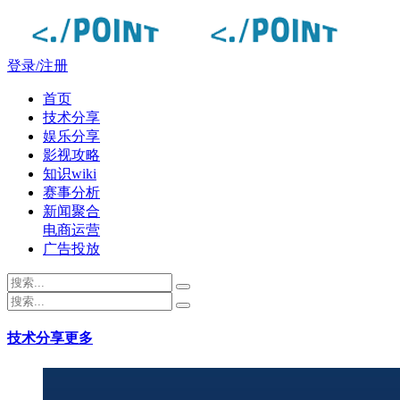
登录/注册
首页
技术分享
娱乐分享
影视攻略
知识wiki
赛事分析
新闻聚合
电商运营
广告投放
技术分享
更多
点度-lmwmm.com - 每日