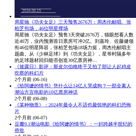
周星驰《功夫女足》三天预售2676万：周杰伦献唱、张
柏芝包场，46位明星撑场
周星驰《功夫女足》预售3天突破2676万，猫眼想看人数
近40万，业内预测首日票房可冲2亿。刘嘉玲、佐藤健领
衔46位明星阵容，张柏芝包场18场力挺，周杰伦献唱主
题曲。从《少林足球》到《功夫女足》，星爷时隔多年
的足球题材回归能否创造30亿票房神…
《披露日》影评：斯皮尔伯格终于又拍了部让人起鸡皮
疙瘩的科幻片
2个月前
(06-16)
《给阿嬷的情书》凭什么让14亿人哭成狗？一部全素人
潮汕方言电影的10亿票房神话
2个月前
(06-08)
《某种物质》：2024年最令人不适也最惊艳的科幻恐怖
片
2个月前
(06-07)
豆瓣9.1潮汕电影《给阿嬷的情书》：一封跨越半世纪的
侨批