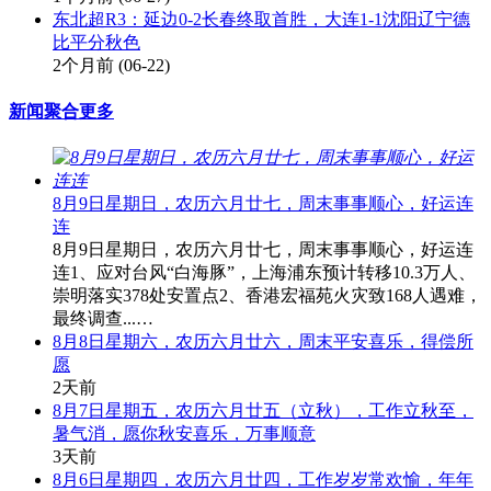
东北超R3：延边0-2长春终取首胜，大连1-1沈阳辽宁德
比平分秋色
2个月前
(06-22)
新闻聚合
更多
8月9日星期日，农历六月廿七，周末事事顺心，好运连
连
8月9日星期日，农历六月廿七，周末事事顺心，好运连
连1、应对台风“白海豚”，上海浦东预计转移10.3万人、
崇明落实378处安置点2、香港宏福苑火灾致168人遇难，
最终调查...…
8月8日星期六，农历六月廿六，周末平安喜乐，得偿所
愿
2天前
8月7日星期五，农历六月廿五（立秋），工作立秋至，
暑气消，愿你秋安喜乐，万事顺意
3天前
8月6日星期四，农历六月廿四，工作岁岁常欢愉，年年