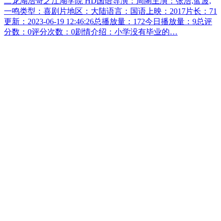
二龙湖浩哥之江湖学院 HD国语导演：周阁主演：张浩,蓝波,
一鸣类型：喜剧片地区：大陆语言：国语上映：2017片长：71
更新：2023-06-19 12:46:26总播放量：172今日播放量：9总评
分数：0评分次数：0剧情介绍：小学没有毕业的…