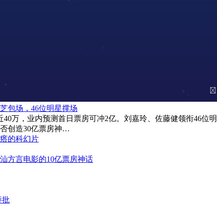
芝包场，46位明星撑场
数近40万，业内预测首日票房可冲2亿。刘嘉玲、佐藤健领衔46
否创造30亿票房神…
瘩的科幻片
汕方言电影的10亿票房神话
侨批