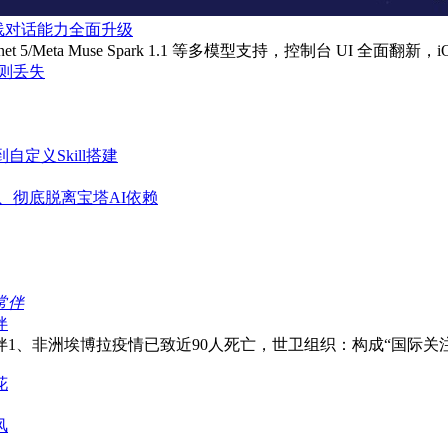
、离线对话能力全面升级
e Sonnet 5/Meta Muse Spark 1.1 等多模型支持，控制台 UI 全面翻新
规则丢失
成到自定义Skill搭建
启崩溃、彻底脱离宝塔AI依赖
伴
1、非洲埃博拉疫情已致近90人死亡，世卫组织：构成“国际关注的
花
风