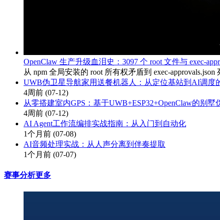
OpenClaw 生产升级血泪史：3097 个 root 文件与 exec-app
从 npm 全局安装的 root 所有权矛盾到 exec-appro
UWB伪卫星导航家用送餐机器人：从定位基站到AI调度
4周前
(07-12)
从零搭建室内GPS：基于UWB+ESP32+OpenClaw的
4周前
(07-12)
AI Agent工作流编排实战指南：从入门到自动化
1个月前
(07-08)
AI音频处理实战：从人声分离到伴奏提取
1个月前
(07-07)
赛事分析
更多