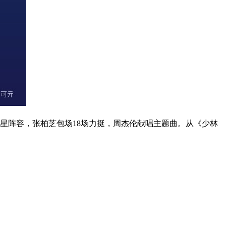
位明星阵容，张柏芝包场18场力挺，周杰伦献唱主题曲。从《少林