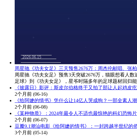
周星驰《功夫女足》三天预售2676万：周杰伦献唱、张柏
周星驰《功夫女足》预售3天突破2676万，猫眼想看人
足球》到《功夫女足》，星爷时隔多年的足球题材回归能
《披露日》影评：斯皮尔伯格终于又拍了部让人起鸡皮疙
2个月前
(06-16)
《给阿嬷的情书》凭什么让14亿人哭成狗？一部全素人潮
2个月前
(06-08)
《某种物质》：2024年最令人不适也最惊艳的科幻恐怖片
2个月前
(06-07)
豆瓣9.1潮汕电影《给阿嬷的情书》：一封跨越半世纪的
3个月前
(05-14)