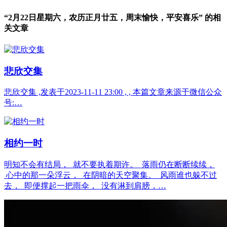
“2月22日星期六，农历正月廿五，周末愉快，平安喜乐” 的相
关文章
悲欣交集
悲欣交集 ,发表于2023-11-11 23:00 , , 本篇文章来源于微信公众
号:…
相约一时
明知不会有结局， 就不要执着期许。 落雨仍在断断续续，
心中的那一朵浮云， 在阴暗的天空聚集。 风雨谁也躲不过
去， 即便撑起一把雨伞， 没有淋到肩膀，…