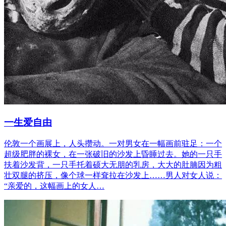
一生爱自由
伦敦一个画展上，人头攒动。一对男女在一幅画前驻足：一个
超级肥胖的裸女，在一张破旧的沙发上昏睡过去。她的一只手
扶着沙发背，一只手托着硕大无朋的乳房，大大的肚腩因为粗
壮双腿的挤压，像个球一样耷拉在沙发上……男人对女人说：
“亲爱的，这幅画上的女人…