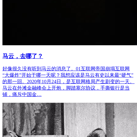
马云，去哪了？
好像很久没有听到马云的消息了。01互联网帝国崩塌互联网
“大爆炸”开始于哪一天呢？我想应该是马云有史以来最“硬气”
的那一回。2020年10月24日，是互联网格局产生剧变的一天。
马云在外滩金融峰会上开炮，脚踏塞尔协议，手撕银行是当
铺，痛斥中国金…