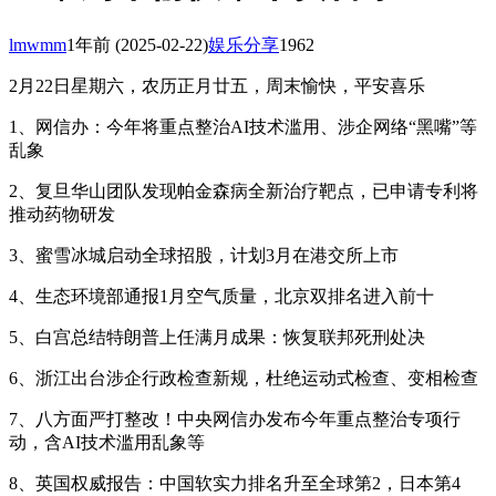
lmwmm
1年前
(2025-02-22)
娱乐分享
1962
2月22日星期六，农历正月廿五，周末愉快，平安喜乐
1、网信办：今年将重点整治AI技术滥用、涉企网络“黑嘴”等
乱象
2、复旦华山团队发现帕金森病全新治疗靶点，已申请专利将
推动药物研发
3、蜜雪冰城启动全球招股，计划3月在港交所上市
4、生态环境部通报1月空气质量，北京双排名进入前十
5、白宫总结特朗普上任满月成果：恢复联邦死刑处决
6、浙江出台涉企行政检查新规，杜绝运动式检查、变相检查
7、八方面严打整改！中央网信办发布今年重点整治专项行
动，含AI技术滥用乱象等
8、英国权威报告：中国软实力排名升至全球第2，日本第4