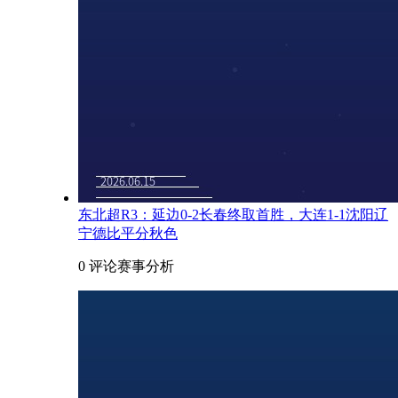
东北超R3：延边0-2长春终取首胜，大连1-1沈阳辽
宁德比平分秋色
0 评论
赛事分析