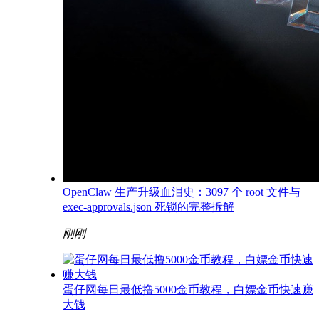
OpenClaw 生产升级血泪史：3097 个 root 文件与
exec-approvals.json 死锁的完整拆解
刚刚
蛋仔网每日最低撸5000金币教程，白嫖金币快速赚
大钱