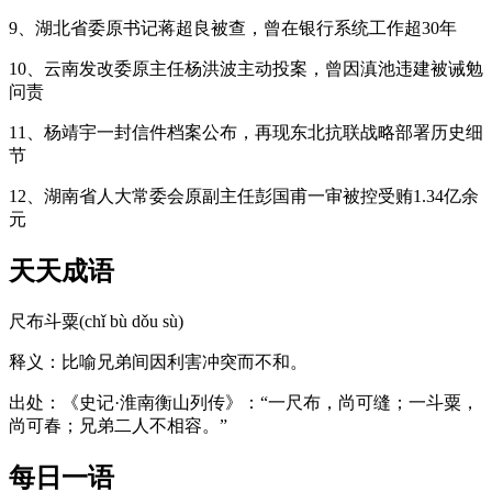
9、湖北省委原书记蒋超良被查，曾在银行系统工作超30年
10、云南发改委原主任杨洪波主动投案，曾因滇池违建被诫勉
问责
11、杨靖宇一封信件档案公布，再现东北抗联战略部署历史细
节
12、湖南省人大常委会原副主任彭国甫一审被控受贿1.34亿余
元
天天成语
尺布斗粟(chǐ bù dǒu sù)
释义：比喻兄弟间因利害冲突而不和。
出处：《史记·淮南衡山列传》：“一尺布，尚可缝；一斗粟，
尚可春；兄弟二人不相容。”
每日一语