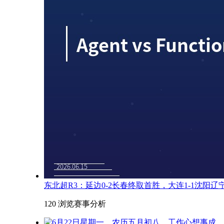
东北超R3：延边0-2长春终取首胜，大连1-1沈阳
120 浏览
赛事分析