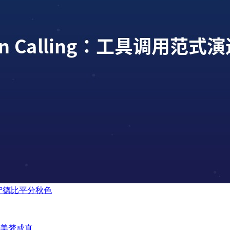
辽宁德比平分秋色