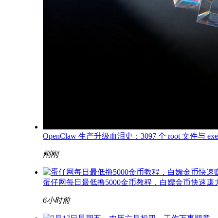
OpenClaw 生产升级血泪史：3097 个 root 文件与 exec
刚刚
蛋仔网每日最低撸5000金币教程，白嫖金币快速赚
6小时前