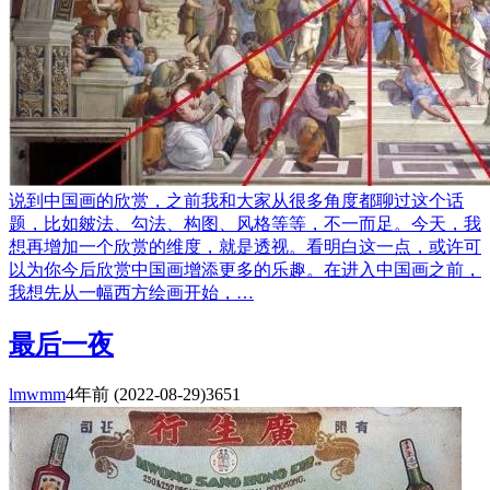
说到中国画的欣赏，之前我和大家从很多角度都聊过这个话
题，比如皴法、勾法、构图、风格等等，不一而足。今天，我
想再增加一个欣赏的维度，就是透视。看明白这一点，或许可
以为你今后欣赏中国画增添更多的乐趣。在进入中国画之前，
我想先从一幅西方绘画开始，…
最后一夜
lmwmm
4年前
(2022-08-29)
3651