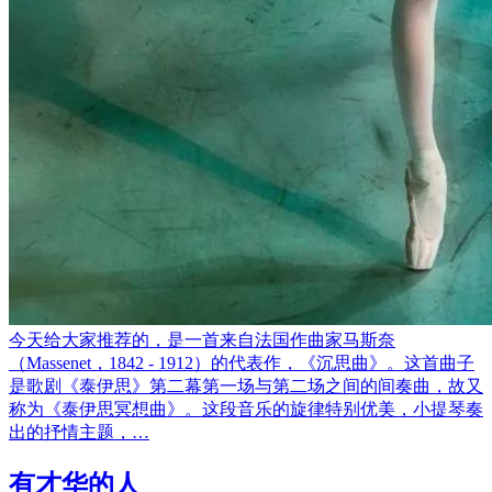
今天给大家推荐的，是一首来自法国作曲家马斯奈
（Massenet，1842 - 1912）的代表作，《沉思曲》。这首曲子
是歌剧《泰伊思》第二幕第一场与第二场之间的间奏曲，故又
称为《泰伊思冥想曲》。这段音乐的旋律特别优美，小提琴奏
出的抒情主题，…
有才华的人