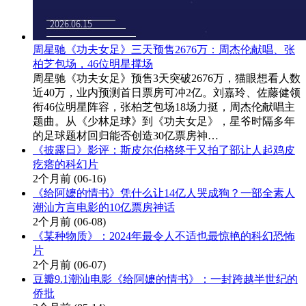
周星驰《功夫女足》三天预售2676万：周杰伦献唱、张
柏芝包场，46位明星撑场
周星驰《功夫女足》预售3天突破2676万，猫眼想看人数
近40万，业内预测首日票房可冲2亿。刘嘉玲、佐藤健领
衔46位明星阵容，张柏芝包场18场力挺，周杰伦献唱主
题曲。从《少林足球》到《功夫女足》，星爷时隔多年
的足球题材回归能否创造30亿票房神…
《披露日》影评：斯皮尔伯格终于又拍了部让人起鸡皮
疙瘩的科幻片
2个月前
(06-16)
《给阿嬷的情书》凭什么让14亿人哭成狗？一部全素人
潮汕方言电影的10亿票房神话
2个月前
(06-08)
《某种物质》：2024年最令人不适也最惊艳的科幻恐怖
片
2个月前
(06-07)
豆瓣9.1潮汕电影《给阿嬷的情书》：一封跨越半世纪的
侨批