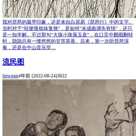
我对琵琶的最早印象，还是来自白居易《琵琶行》中的文字。
当时对于“轻拢慢捻抹复挑”，是如何“未成曲调先有情”，还只
是一知半解。不过那句“大珠小珠落玉盘”，在口舌中囫囵翻转
时，隐隐总有一缕悠悠的甘苦茶香。后来，第一次听琵琶演
奏，还是在中山音乐堂…
流民图
lmwmm
4年前
(2022-08-24)
3822