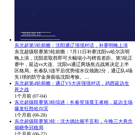
东北超第5轮前瞻：沈阳通辽强强对话，补赛明晚上演
东北超级联赛第5轮前瞻：7月11日补赛沈阳vs哈尔滨明
晚上演，沈阳若取胜即可大幅缩小与榜首差距。第5轮正
赛中，延边vs大连、沈阳vs通辽两场焦点战将决定上半
区格局。长春队3连平后优势缩水仅领跑2分，通辽队4场
失1球的防守金身面临沈阳考验。…
东北超第4轮前瞻：通辽VS大连强强对话，鸡西延边生
死之战
1个月前
(07-04)
东北超级联赛第3轮综述：长春登顶显王者相，延边主场
爆发狂胜哈尔滨
1个月前
(06-28)
东北超级联赛第3轮：沈大德比握手言和，今晚三大悬念
揭晓争冠格局
1个月前
(06-27)