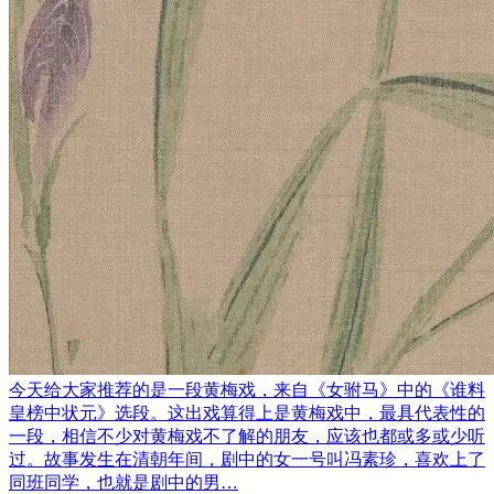
今天给大家推荐的是一段黄梅戏，来自《女驸马》中的《谁料
皇榜中状元》选段。这出戏算得上是黄梅戏中，最具代表性的
一段，相信不少对黄梅戏不了解的朋友，应该也都或多或少听
过。故事发生在清朝年间，剧中的女一号叫冯素珍，喜欢上了
同班同学，也就是剧中的男…