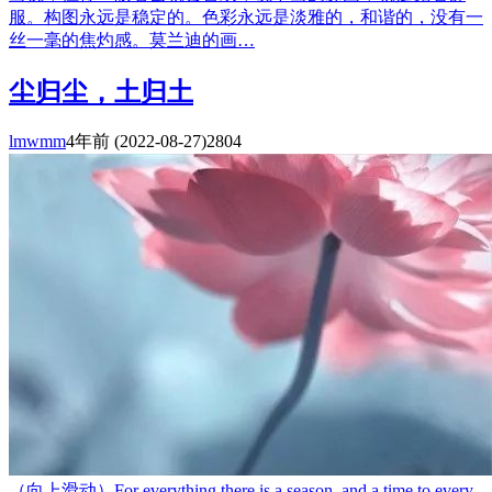
服。构图永远是稳定的。色彩永远是淡雅的，和谐的，没有一
丝一毫的焦灼感。莫兰迪的画…
尘归尘，土归土
lmwmm
4年前
(2022-08-27)
2804
（向上滑动）For everything there is a season, and a time to every