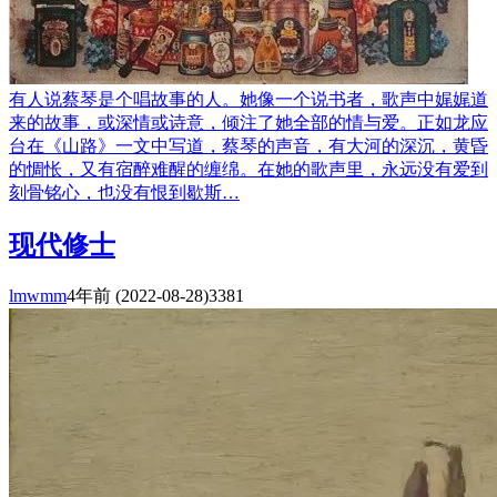
有人说蔡琴是个唱故事的人。她像一个说书者，歌声中娓娓道
来的故事，或深情或诗意，倾注了她全部的情与爱。正如龙应
台在《山路》一文中写道，蔡琴的声音，有大河的深沉，黄昏
的惆怅，又有宿醉难醒的缠绵。在她的歌声里，永远没有爱到
刻骨铭心，也没有恨到歇斯…
现代修士
lmwmm
4年前
(2022-08-28)
3381