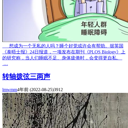
想成为一个无私的人吗？睡个好觉或许会有帮助。据英国
《泰晤士报》24日报道，一项发布在期刊《PLOS Biology》上
的研究称，当人们睡眠不足、身体疲倦时，会变得更自私。
…
转轴拨弦三两声
lmwmm
4年前
(2022-08-25)
3912