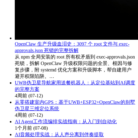
OpenClaw 生产升级血泪史：3097 个 root 文件与 exec-
approvals.json 死锁的完整拆解
从 npm 全局安装的 root 所有权矛盾到 exec-approvals.json
死锁，拆解 OpenClaw 升级权限问题的全景、根因与修
复步骤，附 systemd 优化方案和升级脚本，帮自建用户
避开权限陷阱。…
UWB伪卫星导航家用送餐机器人：从定位基站到AI调度
的完整方案
4周前
(07-12)
从零搭建室内GPS：基于UWB+ESP32+OpenClaw的别墅
伪卫星三维定位系统
4周前
(07-12)
AI Agent工作流编排实战指南：从入门到自动化
1个月前
(07-08)
AI音频处理实战：从人声分离到伴奏提取