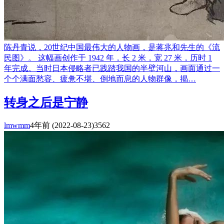
陈丹青说，20世纪中国最伟大的人物画，是蒋兆和先生的《流
民图》。 这幅画创作于 1942 年，长 2 米，宽 27 米，历时 1
年完成。当时日本侵略者已践踏我国的半壁河山，画面通过一
个个满面愁容、疲惫不堪、倒地而息的人物群像，揭…
转身之后是宁静
lmwmm
4年前
(2022-08-23)
3562