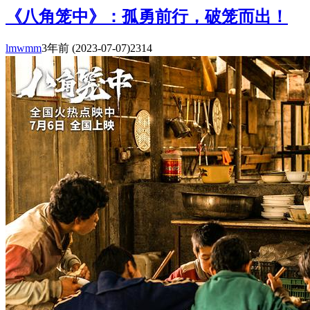
《八角笼中》：孤勇前行，破笼而出！
lmwmm
3年前
(2023-07-07)
2314