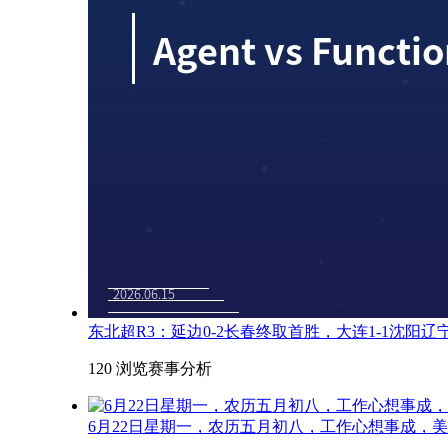
东北超R3：延边0-2长春终取首胜，大连1-1沈阳
120 浏览
赛事分析
6月22日星期一，农历五月初八，工作心想事成，