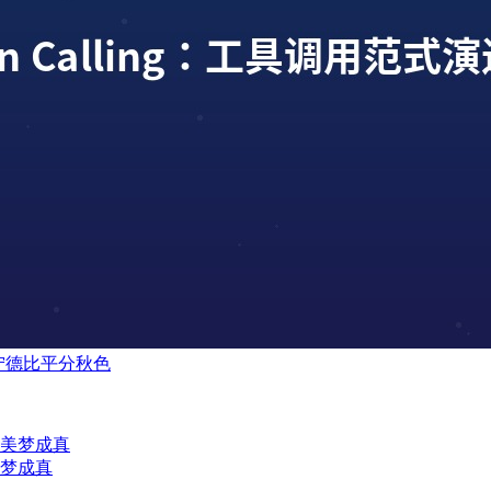
辽宁德比平分秋色
美梦成真