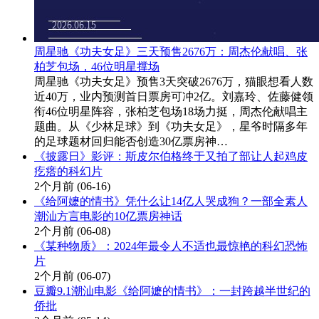
周星驰《功夫女足》三天预售2676万：周杰伦献唱、张
柏芝包场，46位明星撑场
周星驰《功夫女足》预售3天突破2676万，猫眼想看人数
近40万，业内预测首日票房可冲2亿。刘嘉玲、佐藤健领
衔46位明星阵容，张柏芝包场18场力挺，周杰伦献唱主
题曲。从《少林足球》到《功夫女足》，星爷时隔多年
的足球题材回归能否创造30亿票房神…
《披露日》影评：斯皮尔伯格终于又拍了部让人起鸡皮
疙瘩的科幻片
2个月前
(06-16)
《给阿嬷的情书》凭什么让14亿人哭成狗？一部全素人
潮汕方言电影的10亿票房神话
2个月前
(06-08)
《某种物质》：2024年最令人不适也最惊艳的科幻恐怖
片
2个月前
(06-07)
豆瓣9.1潮汕电影《给阿嬷的情书》：一封跨越半世纪的
侨批