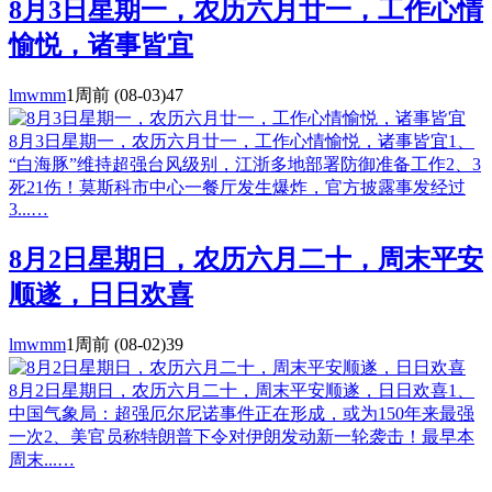
8月3日星期一，农历六月廿一，工作心情
愉悦，诸事皆宜
lmwmm
1周前
(08-03)
47
8月3日星期一，农历六月廿一，工作心情愉悦，诸事皆宜1、
“白海豚”维持超强台风级别，江浙多地部署防御准备工作2、3
死21伤！莫斯科市中心一餐厅发生爆炸，官方披露事发经过
3...…
8月2日星期日，农历六月二十，周末平安
顺遂，日日欢喜
lmwmm
1周前
(08-02)
39
8月2日星期日，农历六月二十，周末平安顺遂，日日欢喜1、
中国气象局：超强厄尔尼诺事件正在形成，或为150年来最强
一次2、美官员称特朗普下令对伊朗发动新一轮袭击！最早本
周末...…