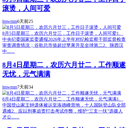
滚烫，人间可爱
lmwmm
6天前
25
8月5日星期三，农历六月廿三，工作日子滚烫，人间可爱1、
中央纪委国家监委通报2026年上半年对纪检监察干部监督检查
审查调查情况；谷歌总市值超过苹果升至全球第二2、陕西汉
中...…
8月4日星期二，农历六月廿二，工作顺遂
无忧，元气满满
lmwmm
7天前
34
8月4日星期二，农历六月廿二，工作顺遂无忧，元气满满1、
中国登山家王钟遗体被运至洛德峰营地，十人国际登山队全部
遇难2、应以刑事追责打击考试作弊，维护“三支一扶”选拨人
才公...…