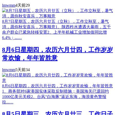
lmwmm
4天前
29
8月7日星期五，农历六月廿五（立秋），工作立秋至，暑气
消，愿你秋安喜乐，万事顺意1、陕西柞水遭遇大暴雨，五千
余户群众已紧急转移安置2、上半年机械工业增加值同比增
6.4%；...…
8月6日星期四，农历六月廿四，工作岁岁
常欢愉，年年皆胜意
lmwmm
5天前
34
8月6日星期四，农历六月廿四，工作岁岁常欢愉，年年皆胜意
1、商务部对6家美国实体采取反制措施；美国海关已退回约
1000亿美元关税2、台风“白海豚”逼近东海，海浪黄色警报
拉...…
8月5日星期三，农历六月廿三，工作日子