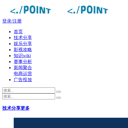
登录/注册
首页
技术分享
娱乐分享
影视攻略
知识wiki
赛事分析
新闻聚合
电商运营
广告投放
技术分享
更多
点度-lmwmm.com - 每日