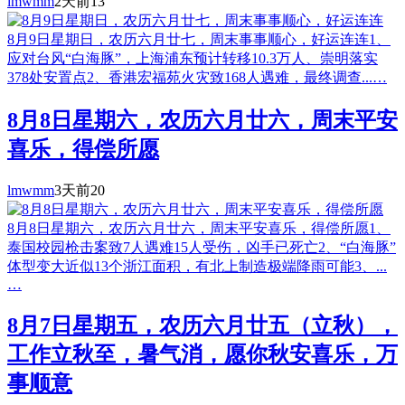
lmwmm
2天前
13
8月9日星期日，农历六月廿七，周末事事顺心，好运连连1、
应对台风“白海豚”，上海浦东预计转移10.3万人、崇明落实
378处安置点2、香港宏福苑火灾致168人遇难，最终调查...…
8月8日星期六，农历六月廿六，周末平安
喜乐，得偿所愿
lmwmm
3天前
20
8月8日星期六，农历六月廿六，周末平安喜乐，得偿所愿1、
泰国校园枪击案致7人遇难15人受伤，凶手已死亡2、“白海豚”
体型变大近似13个浙江面积，有北上制造极端降雨可能3、...
…
8月7日星期五，农历六月廿五（立秋），
工作立秋至，暑气消，愿你秋安喜乐，万
事顺意