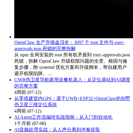
OpenClaw 生产升级血泪史：3097 个 root 文件与 exec-
approvals.json 死锁的完整拆解
从 npm 全局安装的 root 所有权矛盾到 exec-approvals.json
死锁，拆解 OpenClaw 升级权限问题的全景、根因与修
复步骤，附 systemd 优化方案和升级脚本，帮自建用户
避开权限陷阱。…
UWB伪卫星导航家用送餐机器人：从定位基站到AI调度
的完整方案
4周前
(07-12)
从零搭建室内GPS：基于UWB+ESP32+OpenClaw的别墅
伪卫星三维定位系统
4周前
(07-12)
AI Agent工作流编排实战指南：从入门到自动化
1个月前
(07-08)
AI音频处理实战：从人声分离到伴奏提取