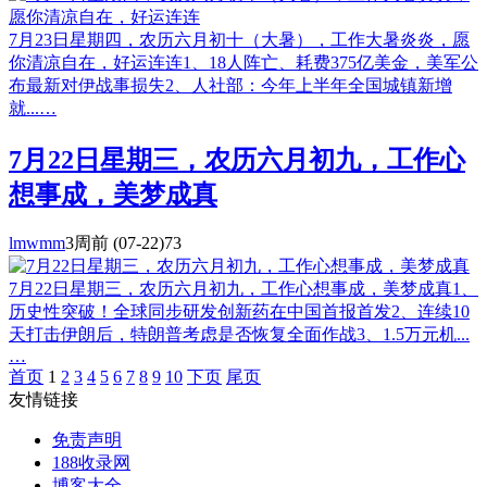
7月23日星期四，农历六月初十（大暑），工作大暑炎炎，愿
你清凉自在，好运连连1、18人阵亡、耗费375亿美金，美军公
布最新对伊战事损失2、人社部：今年上半年全国城镇新增
就...…
7月22日星期三，农历六月初九，工作心
想事成，美梦成真
lmwmm
3周前
(07-22)
73
7月22日星期三，农历六月初九，工作心想事成，美梦成真1、
历史性突破！全球同步研发创新药在中国首报首发2、连续10
天打击伊朗后，特朗普考虑是否恢复全面作战3、1.5万元机...
…
首页
1
2
3
4
5
6
7
8
9
10
下页
尾页
友情链接
免责声明
188收录网
博客大全