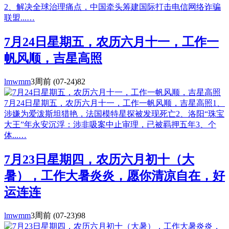
2、解决全球治理痛点，中国牵头筹建国际打击电信网络诈骗
联盟...…
7月24日星期五，农历六月十一，工作一
帆风顺，吉星高照
lmwmm
3周前
(07-24)
82
7月24日星期五，农历六月十一，工作一帆风顺，吉星高照1、
涉嫌为爱泼斯坦猎艳，法国模特星探被发现死亡2、洛阳“珠宝
大王”年永安沉浮：涉非吸案中止审理，已被羁押五年3、个
体...…
7月23日星期四，农历六月初十（大
暑），工作大暑炎炎，愿你清凉自在，好
运连连
lmwmm
3周前
(07-23)
98