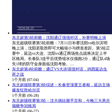
东北超第5轮前瞻：沈阳通辽强强对话，补赛明晚上演
东北超级联赛第5轮前瞻：7月11日补赛沈阳vs哈尔滨明
晚上演，沈阳若取胜即可大幅缩小与榜首差距。第5轮正
赛中，延边vs大连、沈阳vs通辽两场焦点战将决定上半
区格局。长春队3连平后优势缩水仅领跑2分，通辽队4场
失1球的防守金身面临沈阳考验。…
东北超第4轮前瞻：通辽VS大连强强对话，鸡西延边生
死之战
1个月前
(07-04)
东北超级联赛第3轮综述：长春登顶显王者相，延边主场
爆发狂胜哈尔滨
1个月前
(06-28)
东北超级联赛第3轮：沈大德比握手言和，今晚三大悬念
揭晓争冠格局
1个月前
(06-27)