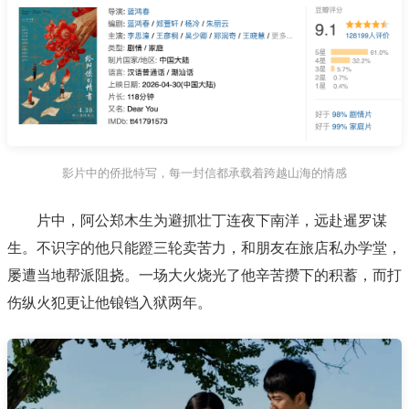
影片中的侨批特写，每一封信都承载着跨越山海的情感
片中，阿公郑木生为避抓壮丁连夜下南洋，远赴暹罗谋
生。不识字的他只能蹬三轮卖苦力，和朋友在旅店私办学堂，
屡遭当地帮派阻挠。一场大火烧光了他辛苦攒下的积蓄，而打
伤纵火犯更让他锒铛入狱两年。