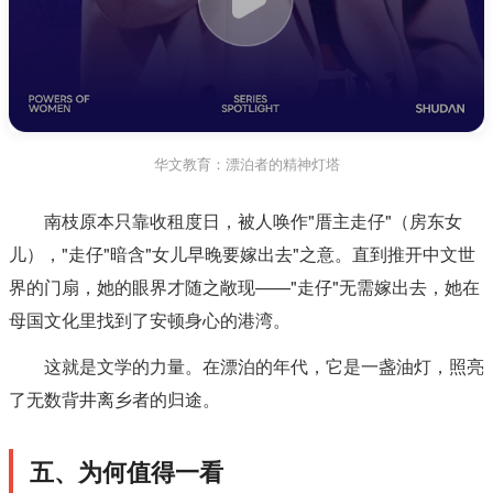
华文教育：漂泊者的精神灯塔
南枝原本只靠收租度日，被人唤作"厝主走仔"（房东女
儿），"走仔"暗含"女儿早晚要嫁出去"之意。直到推开中文世
界的门扇，她的眼界才随之敞现——"走仔"无需嫁出去，她在
母国文化里找到了安顿身心的港湾。
这就是文学的力量。在漂泊的年代，它是一盏油灯，照亮
了无数背井离乡者的归途。
五、为何值得一看