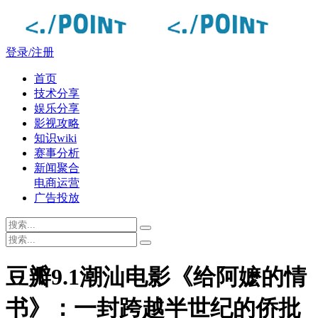
登录/注册
首页
技术分享
娱乐分享
影视攻略
知识wiki
赛事分析
新闻聚合
电商运营
广告投放
豆瓣9.1潮汕电影《给阿嬷的情
书》：一封跨越半世纪的侨批