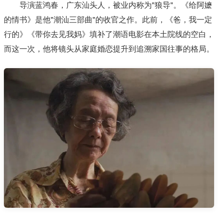
导演蓝鸿春，广东汕头人，被业内称为"狼导"。《给阿嬷
的情书》是他"潮汕三部曲"的收官之作。此前，《爸，我一定
行的》《带你去见我妈》填补了潮语电影在本土院线的空白，
而这一次，他将镜头从家庭婚恋提升到追溯家国往事的格局。