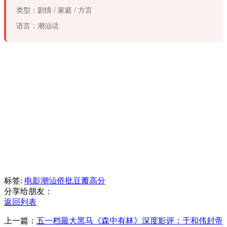
类型：剧情 / 家庭 / 方言
语言：潮汕话
标签:
电影
潮汕
侨批
豆瓣高分
分享给朋友：
返回列表
上一篇：
五一档最大黑马《森中有林》深度影评：于和伟封帝