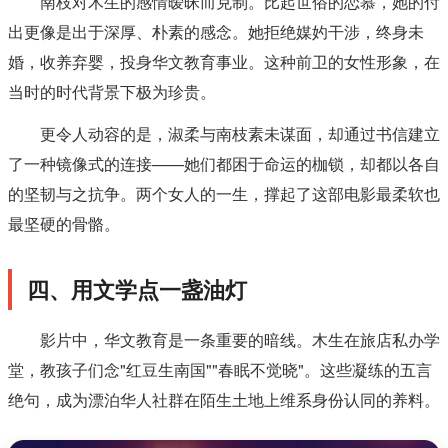
南枝对木生的感情暧昧而克制。比起世俗的恋慕，她的付
出更像是出于深厚、朴素的感念。她拒绝媒妁干涉，终身未
婚，收养弃婴，投身华文教育事业。这种前卫的女性形象，在
当时的时代背景下极为珍贵。
更令人动容的是，淑柔与南枝素未谋面，却通过书信建立
了一种镜像式的连接——她们都困于命运的枷锁，却都以各自
的坚韧与之抗争。两个女人的一生，撑起了这部电影最柔软也
最坚硬的骨骼。
四、用文学点一盏油灯
影片中，华文教育是一条重要的暗线。木生在旅店私办学
堂，教孩子们念"红豆生南国""春眠不觉晓"。这些凝练的五言
绝句，成为漂泊华人社群在陌生土地上维系身份认同的养料。