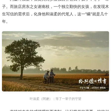
子。而旅店房东之女谢南枝，一个独立勤快的女孩，在发现木
生写信的需求后，化身他和淑柔的代笔人，这一"瞒"就是几十
年。
叶淑柔（阿嬷）：等了一辈子的守望