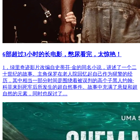
6部超过3小时的长电影，憋尿看完，太惊艳！
1，绿里奇迹影片改编自史蒂芬·金的同名小说，讲述了一个二
十世纪的故事。主角保罗在老人院回忆起自己作为狱警的经
历，其中相当一部分时间是围绕着被误判的高个子黑人约翰·
科菲来到死牢后所发生的超自然事件。故事中充满了悬疑和超
自然的元素，同时也探讨了…