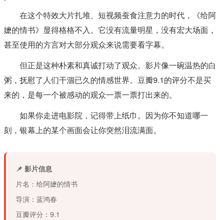
在这个特效大片扎堆、短视频蚕食注意力的时代，《给阿
嬷的情书》显得格格不入。它没有流量明星，没有宏大场面，
甚至使用的方言对大部分观众来说需要看字幕。
但正是这种朴素和真诚打动了观众。影片像一碗温热的白
粥，抚慰了人们干涸已久的情感世界。豆瓣9.1的评分不是买
来的，是每一个被感动的观众一票一票打出来的。
如果你走进电影院，记得带上纸巾。因为你不知道哪一
刻，银幕上的某个画面会让你突然泪流满面。
📌 影片信息
片名：给阿嬷的情书
导演：蓝鸿春
豆瓣评分：9.1