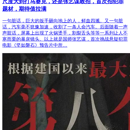
尺度大到打马赛克，还是张艺谋敢拍，首次拍犯罪
题材，期待值拉满
一句脏话，巨大的扳手砸向地上的人，鲜血四溅。又一句脏
话，汽车毫不犹豫加速，收割了一条人命汽车。后面随着一声
声脏话，屏幕上出现了火锅烫手，割裂舌头等等一系列让人不
寒而栗的暴戾镜头。以上就是国师张艺谋，首次挑战悬疑犯罪
电影《坚如磐石》预告片中所…