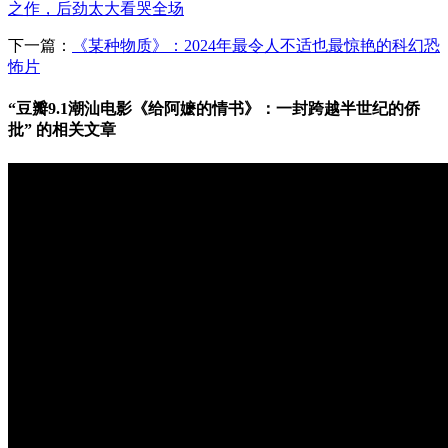
之作，后劲太大看哭全场
下一篇：
《某种物质》：2024年最令人不适也最惊艳的科幻恐
怖片
“豆瓣9.1潮汕电影《给阿嬷的情书》：一封跨越半世纪的侨
批” 的相关文章