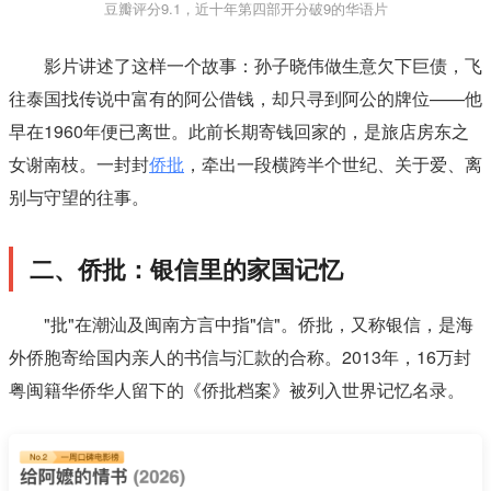
豆瓣评分9.1，近十年第四部开分破9的华语片
影片讲述了这样一个故事：孙子晓伟做生意欠下巨债，飞
往泰国找传说中富有的阿公借钱，却只寻到阿公的牌位——他
早在1960年便已离世。此前长期寄钱回家的，是旅店房东之
女谢南枝。一封封
侨批
，牵出一段横跨半个世纪、关于爱、离
别与守望的往事。
二、侨批：银信里的家国记忆
"批"在潮汕及闽南方言中指"信"。侨批，又称银信，是海
外侨胞寄给国内亲人的书信与汇款的合称。2013年，16万封
粤闽籍华侨华人留下的《侨批档案》被列入世界记忆名录。