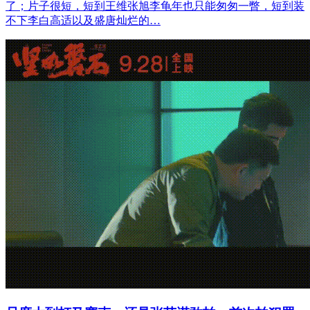
了；片子很短，短到王维张旭李龟年也只能匆匆一瞥，短到装
不下李白高适以及盛唐灿烂的…