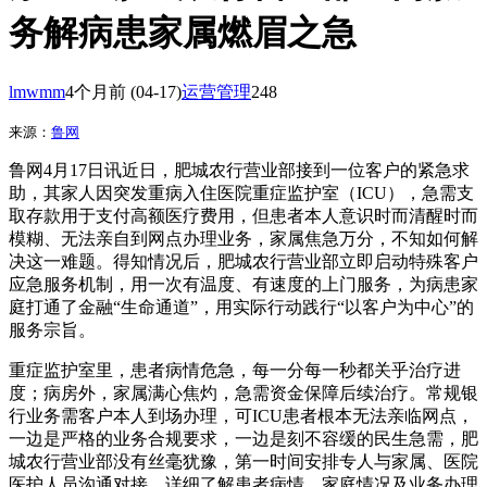
务解病患家属燃眉之急
lmwmm
4个月前
(04-17)
运营管理
248
来源：
鲁网
鲁网4月17日讯近日，肥城农行营业部接到一位客户的紧急求
助，其家人因突发重病入住医院重症监护室（ICU），急需支
取存款用于支付高额医疗费用，但患者本人意识时而清醒时而
模糊、无法亲自到网点办理业务，家属焦急万分，不知如何解
决这一难题。得知情况后，肥城农行营业部立即启动特殊客户
应急服务机制，用一次有温度、有速度的上门服务，为病患家
庭打通了金融“生命通道”，用实际行动践行“以客户为中心”的
服务宗旨。
重症监护室里，患者病情危急，每一分每一秒都关乎治疗进
度；病房外，家属满心焦灼，急需资金保障后续治疗。常规银
行业务需客户本人到场办理，可ICU患者根本无法亲临网点，
一边是严格的业务合规要求，一边是刻不容缓的民生急需，肥
城农行营业部没有丝毫犹豫，第一时间安排专人与家属、医院
医护人员沟通对接，详细了解患者病情、家庭情况及业务办理