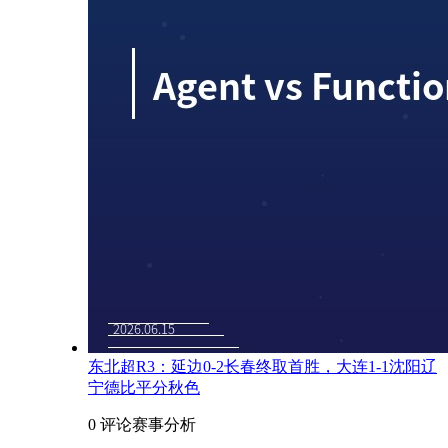
东北超R3：延边0-2长春终取首胜，大连1-1沈阳辽
宁德比平分秋色
0 评论
赛事分析