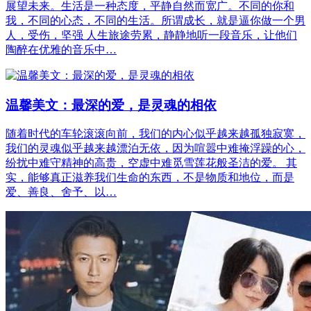
展望未来。生活是一种态度，平静自然而宽广。不同的你和
我，不同的心态，不同的生活。所谓成长，就是逼你做一个男
人，受伤，坚强 人生旅途劳累，静静地听一段音乐，让他们
陶醉在优雅的音乐中…
温馨美文：最深的爱，是灵魂的相依
随着时代的车轮滚滚向前，我们的内心似乎越来越孤独寂寞，
我们的灵魂似乎越来越漂泊无依，因为喧嚣中难掩浮躁的心，
纷扰中难守精神的高贵，空虚中难觅雪莲花般圣洁的爱。 其
实，能够真正滋养我们生命的东西，不是物质和地位，而是
爱、善良、舍予、以…