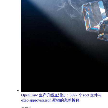
OpenClaw 生产升级血泪史：3097 个 root 文件与
exec-approvals.json 死锁的完整拆解