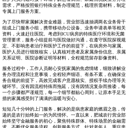
需求，严格按照银行特殊业务办理规范，梳理所需材料，制定
专属上门服务方案。
为了尽快帮家属解决资金难题，营业部迅速抽调两名业务骨干
组成上门服务小组，携带移动办公设备、业务申请表单等相关
资料，火速赶往医院。考虑到ICU病房的特殊医疗环境和无菌
管理要求，服务小组提前与医院做好沟通，在遵守医院探视规
定、不影响患者治疗和医护工作的前提下，在病房外与家属、
医护人员进行细致核实，认真核对患者及家属身份信息、亲属
关系证明、医院诊断证明等材料，全程规范留存影像资料。
服务过程中，工作人员耐心安抚家属的焦虑情绪，细致讲解业
务办理流程和注意事项，全程轻声细语、有条不紊，在确保业
务合规的前提下，高效完成客户意愿核实、授权手续办理等关
键环节。没有因流程特殊而拖延，没有因情况复杂而推诿，每
一个步骤都严谨规范，每一个细节都贴心周到，让原本手足无
措的家属感受到了满满的温暖与安心。
短短几十分钟的上门服务，解决的是病患家庭的燃眉之急，传
递的是农行始终如一的为民情怀。一直以来，肥城农行营业部
始终坚守金融服务的初心，聚焦特殊群体、特殊场景的金融需
求，不断优化服务流程，创新服务方式，针对老年人、重症患