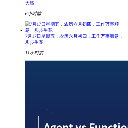
大钱
6小时前
7月17日星期五，农历六月初四，工作万事顺意，
步步生花
11小时前