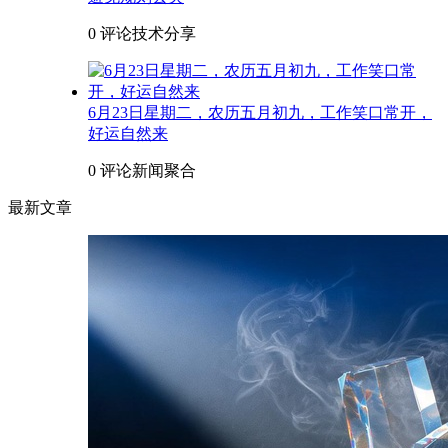
0 评论
技术分享
6月23日星期二，农历五月初九，工作笑口常开，
好运自然来
0 评论
新闻聚合
最新文章