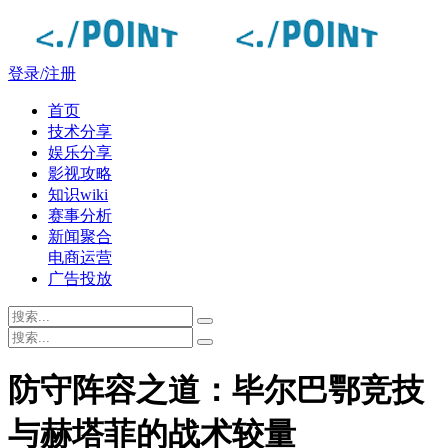
登录/注册
首页
技术分享
娱乐分享
影视攻略
知识wiki
赛事分析
新闻聚合
电商运营
广告投放
防守阵容之道：毕尔巴鄂竞技
与赫塔菲的战术较量