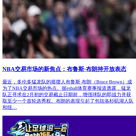
NBA交易市场的新焦点：布鲁斯·布朗持开放表态
最近，多伦多猛龙队的摇摆人布鲁斯·布朗（Bruce Brown）成
为了NBA交易市场的热点。据esball体育赛事报道透露，猛龙
队正寻求在2月初的交易截止日期前，增强球队的即战力并获
取至少一个首轮选秀权。布朗的表现引起了包括洛杉矶湖人队
和纽…