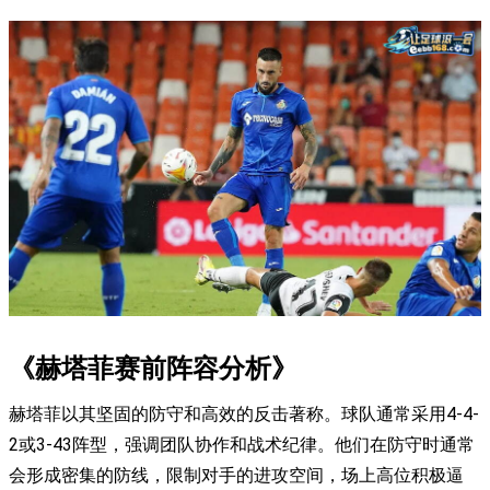
《赫塔菲赛前阵容分析》
赫塔菲以其坚固的防守和高效的反击著称。球队通常采用4-4-
2或3-43阵型，强调团队协作和战术纪律。他们在防守时通常
会形成密集的防线，限制对手的进攻空间，场上高位积极逼