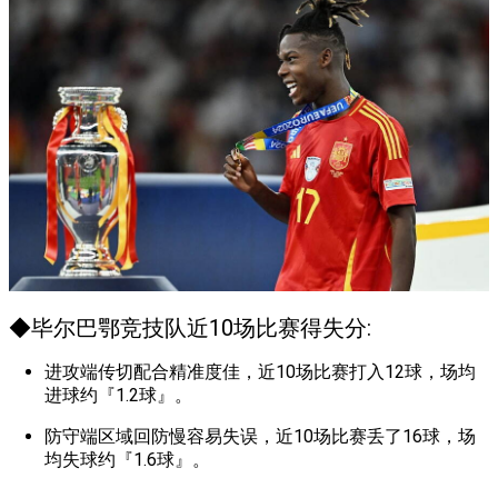
◆毕尔巴鄂竞技队近10场比赛得失分:
进攻端传切配合精准度佳，近10场比赛打入12球，场均
进球约『1.2球』。
防守端区域回防慢容易失误，近10场比赛丢了16球，场
均失球约『1.6球』。