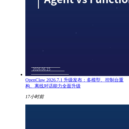
OpenClaw 2026.7.1 升级发布：多模型、控制台重
构、离线对话能力全面升级
17小时前