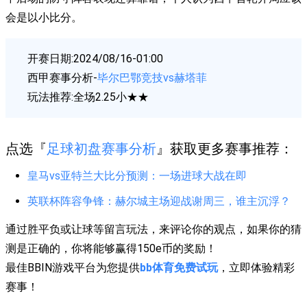
会是以小比分。
开赛日期:2024/08/16-01:00
西甲赛事分析-
毕尔巴鄂竞技vs赫塔菲
玩法推荐:全场2.25小★★
点选『
足球初盘赛事分析
』获取更多赛事推荐：
皇马vs亚特兰大比分预测：一场进球大战在即
英联杯阵容争锋：赫尔城主场迎战谢周三，谁主沉浮？
通过胜平负或让球等留言玩法，来评论你的观点，如果你的猜
测是正确的，你将能够赢得150e币的奖励！
最佳BBIN游戏平台为您提供
bb体育免费试玩
，立即体验精彩
赛事！