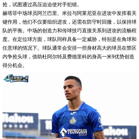
抢，试图通过高压迫迫使对手犯错。
赫塔菲中场球员阿兰巴里、米拉与阿莱尼亚在进攻中发挥着关
键作用，他们不仅要组织进攻，还需在防守时回撤，以保持球
队的平衡。中场的创造力和传球技巧直接关系到进攻的流畅程
度。在定位球方面，球队同样具备一定威胁，特别是在角球和
任意球的情况下。球队通常会安排一些身材高大的球员在禁区
内争抢头球，借助杜阿尔特及费德里科的身高一米9优势创造
得分机会。