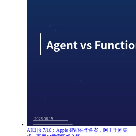
AI日报 7/16：Apple 智能在华备案，阿里千问集