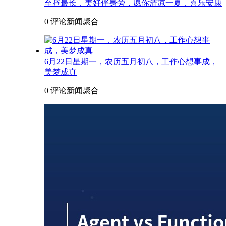
至昼最长，美好伴身旁，愿你清凉一夏，喜乐安康
0 评论
新闻聚合
6月22日星期一，农历五月初八，工作心想事成，
美梦成真
0 评论
新闻聚合