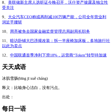
8、
美联储新主席人选听证今晚召开，沃什资产披露及独立性
受关注
9、
大众汽车CEO称或再削减100万辆产能，公司全年营业利
润近乎腰斩
10、
周亮被免去国家金融监督管理总局副局长职务
11、
暗访卧铺大巴违规改装：拆一半座椅加床板，多地旅行社
以此为卖点
12、
中国联通首季净利下滑18%，运营商“Token”转型待加速
天天成语
冰肌雪肠(bīng jī xuě cháng)
释义：比喻身心洁白，没有污点。
出处：
每日一语