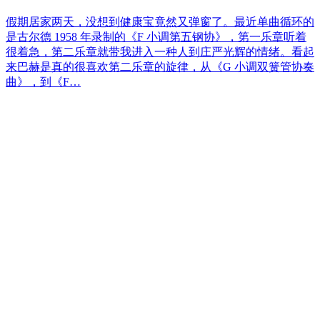
假期居家两天，没想到健康宝竟然又弹窗了。最近单曲循环的
是古尔德 1958 年录制的《F 小调第五钢协》，第一乐章听着
很着急，第二乐章就带我进入一种人到庄严光辉的情绪。看起
来巴赫是真的很喜欢第二乐章的旋律，从《G 小调双簧管协奏
曲》，到《F…