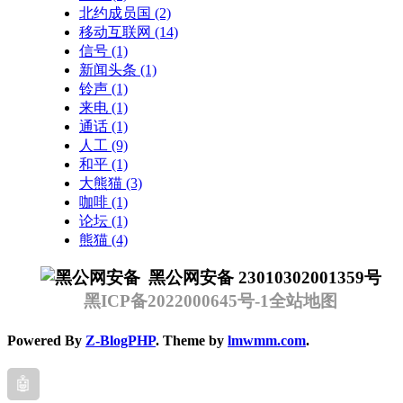
北约成员国
(2)
移动互联网
(14)
信号
(1)
新闻头条
(1)
铃声
(1)
来电
(1)
通话
(1)
人工
(9)
和平
(1)
大熊猫
(3)
咖啡
(1)
论坛
(1)
熊猫
(4)
黑公网安备 23010302001359号
黑ICP备2022000645号-1
全站地图
Powered By
Z-BlogPHP
. Theme by
lmwmm.com
.
🤖