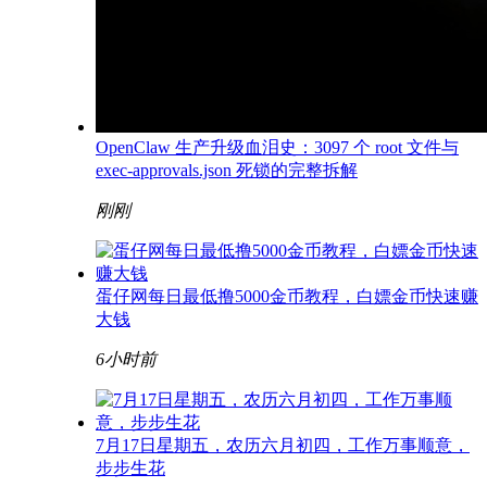
OpenClaw 生产升级血泪史：3097 个 root 文件与
exec-approvals.json 死锁的完整拆解
刚刚
蛋仔网每日最低撸5000金币教程，白嫖金币快速赚
大钱
6小时前
7月17日星期五，农历六月初四，工作万事顺意，
步步生花