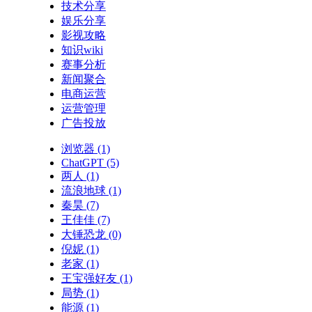
技术分享
娱乐分享
影视攻略
知识wiki
赛事分析
新闻聚合
电商运营
运营管理
广告投放
浏览器
(1)
ChatGPT
(5)
两人
(1)
流浪地球
(1)
秦昊
(7)
王佳佳
(7)
大锤恐龙
(0)
倪妮
(1)
老家
(1)
王宝强好友
(1)
局势
(1)
能源
(1)