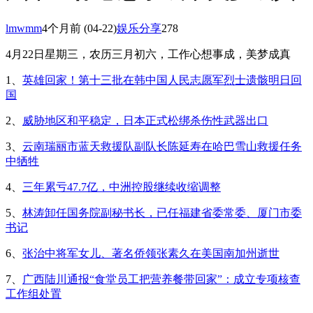
lmwmm
4个月前
(04-22)
娱乐分享
278
4月22日星期三，农历三月初六，工作心想事成，美梦成真
1、
英雄回家！第十三批在韩中国人民志愿军烈士遗骸明日回
国
2、
威胁地区和平稳定，日本正式松绑杀伤性武器出口
3、
云南瑞丽市蓝天救援队副队长陈延寿在哈巴雪山救援任务
中牺牲
4、
三年累亏47.7亿，中洲控股继续收缩调整
5、
林涛卸任国务院副秘书长，已任福建省委常委、厦门市委
书记
6、
张治中将军女儿、著名侨领张素久在美国南加州逝世
7、
广西陆川通报“食堂员工把营养餐带回家”：成立专项核查
工作组处置