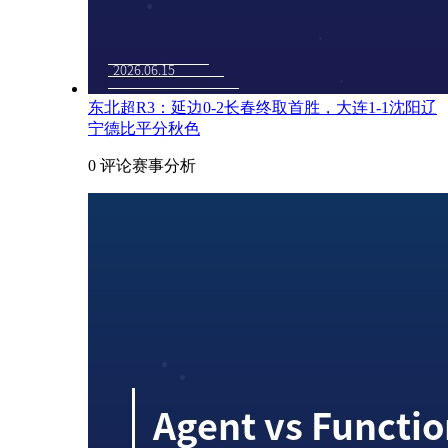
东北超R3：延边0-2长春终取首胜，大连1-1沈阳辽
宁德比平分秋色
0 评论
赛事分析