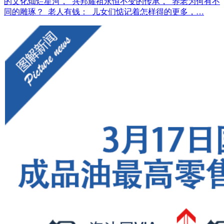
的文化灿烂星河， 兴邦耀祖永恒不变的传承， 养老为何有不
同的雕琢？ 老人有钱： 儿女们惦记着怎样得的更多，…