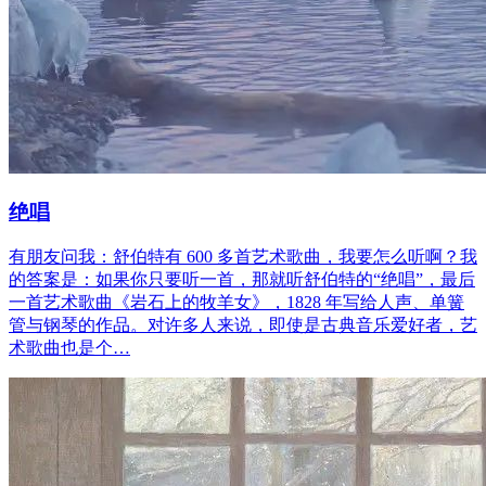
绝唱
有朋友问我：舒伯特有 600 多首艺术歌曲，我要怎么听啊？我
的答案是：如果你只要听一首，那就听舒伯特的“绝唱”，最后
一首艺术歌曲《岩石上的牧羊女》，1828 年写给人声、单簧
管与钢琴的作品。对许多人来说，即使是古典音乐爱好者，艺
术歌曲也是个…