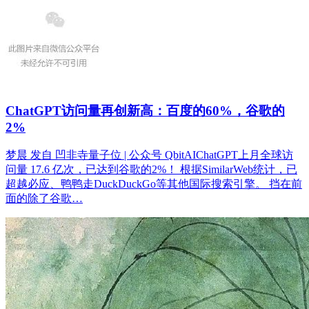
ChatGPT访问量再创新高：百度的60%，谷歌的
2%
梦晨 发自 凹非寺量子位 | 公众号 QbitAIChatGPT上月全球访
问量 17.6 亿次，已达到谷歌的2%！ 根据SimilarWeb统计，已
超越必应、鸭鸭走DuckDuckGo等其他国际搜索引擎。 挡在前
面的除了谷歌…