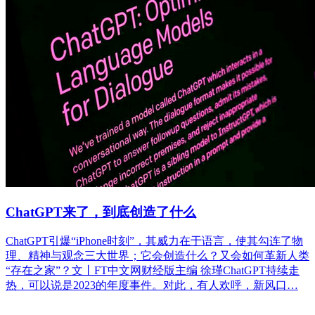
ChatGPT来了，到底创造了什么
ChatGPT引爆“iPhone时刻”，其威力在于语言，使其勾连了物
理、精神与观念三大世界；它会创造什么？又会如何革新人类
“存在之家”？文丨FT中文网财经版主编 徐瑾ChatGPT持续走
热，可以说是2023的年度事件。对此，有人欢呼，新风口…