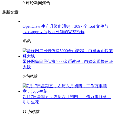
东北超R3：延边0-2长春终取首胜，大连1-1沈阳辽
宁德比平分秋色
0 评论
赛事分析