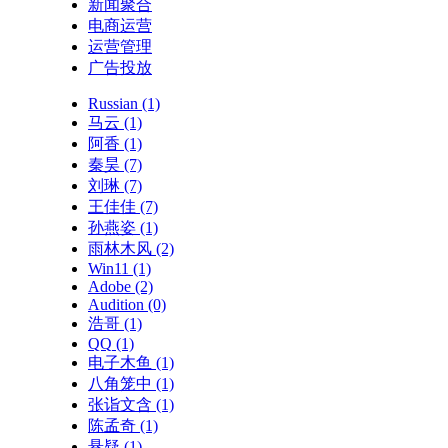
6月23日星期二，农历五月初九，工作笑口常开，
好运自然来
0 评论
新闻聚合
最新文章
OpenClaw 生产升级血泪史：3097 个 root 文件与
exec-approvals.json 死锁的完整拆解
刚刚
蛋仔网每日最低撸5000金币教程，白嫖金币快速赚
大钱
6小时前