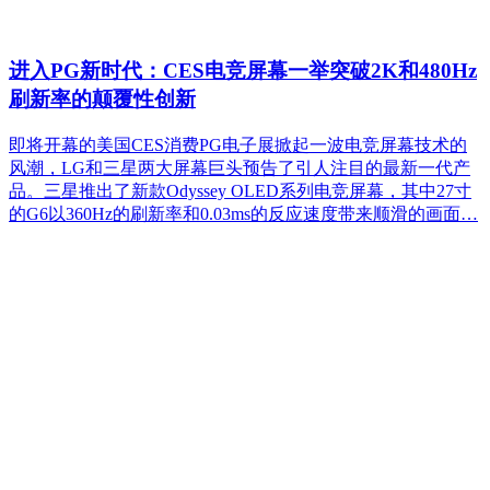
进入PG新时代：CES电竞屏幕一举突破2K和480Hz
刷新率的颠覆性创新
即将开幕的美国CES消费PG电子展掀起一波电竞屏幕技术的
风潮，LG和三星两大屏幕巨头预告了引人注目的最新一代产
品。三星推出了新款Odyssey OLED系列电竞屏幕，其中27寸
的G6以360Hz的刷新率和0.03ms的反应速度带来顺滑的画面…