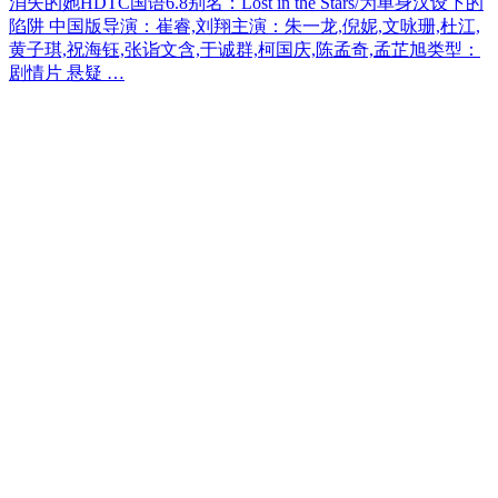
消失的她HDTC国语6.8别名：Lost in the Stars/为单身汉设下的
陷阱 中国版导演：崔睿,刘翔主演：朱一龙,倪妮,文咏珊,杜江,
黄子琪,祝海钰,张诣文含,于诚群,柯国庆,陈孟奇,孟芷旭类型：
剧情片 悬疑 …