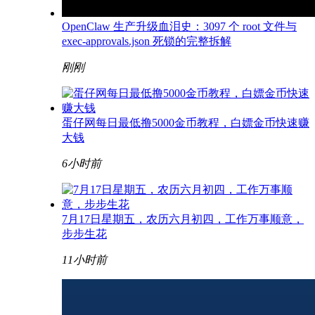
OpenClaw 生产升级血泪史：3097 个 root 文件与
exec-approvals.json 死锁的完整拆解
刚刚
蛋仔网每日最低撸5000金币教程，白嫖金币快速赚
大钱
6小时前
7月17日星期五，农历六月初四，工作万事顺意，
步步生花
11小时前