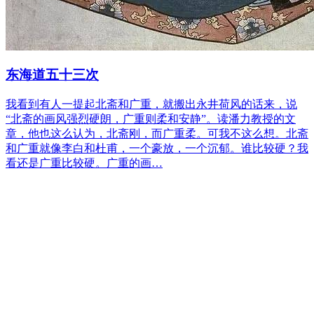
东海道五十三次
我看到有人一提起北斋和广重，就搬出永井荷风的话来，说
“北斋的画风强烈硬朗，广重则柔和安静”。读潘力教授的文
章，他也这么认为，北斋刚，而广重柔。可我不这么想。北斋
和广重就像李白和杜甫，一个豪放，一个沉郁。谁比较硬？我
看还是广重比较硬。广重的画…