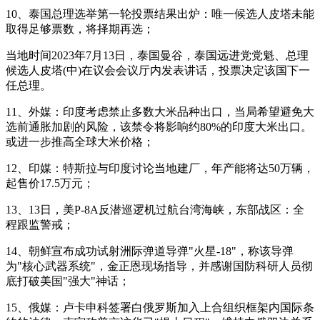
10、泰国总理选举第一轮投票结果出炉：唯一候选人皮塔未能
取得足够票数，将择期再选；
当地时间2023年7月13日，泰国曼谷，泰国远进党党魁、总理
候选人皮塔(中)在议会会议厅内发表讲话，投票决定该国下一
任总理。
11、外媒：印度考虑禁止多数大米品种出口，当局希望避免大
选前通胀加剧的风险，该禁令将影响约80%的印度大米出口。
或进一步推高全球大米价格；
12、印媒：特斯拉与印度讨论当地建厂，年产能将达50万辆，
起售价17.5万元；
13、13日，美P-8A反潜巡逻机过航台湾海峡，东部战区：全
程跟监警戒；
14、朝鲜宣布成功试射洲际弹道导弹"火星-18"，称该导弹
为"核心武器系统"，金正恩现场指导，并感谢国防科研人员彻
底打破美国"强大"神话；
15、俄媒：卢卡申科签署白俄罗斯加入上合组织框架内国际条