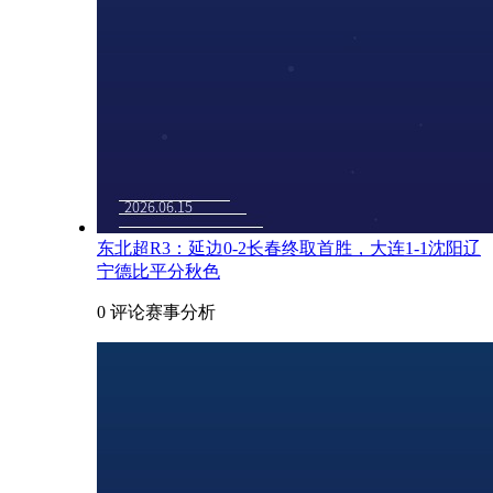
东北超R3：延边0-2长春终取首胜，大连1-1沈阳辽
宁德比平分秋色
0 评论
赛事分析