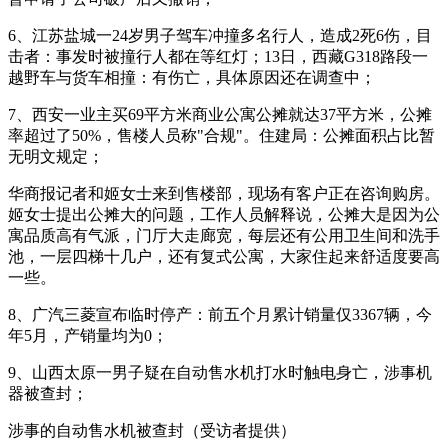
6、江苏盐城一24岁男子驾车冲撞多名行人，造成2死6伤，目
击者：事发时被撞行人都在等红灯；13日，西藏G318路段一
越野车与货车相撞：有伤亡，具体原因还在调查中；
7、西安一业主买69平方米商业公寓公摊就达37平方米，公摊
率超过了50%，售楼人员称"合规"。住建局：公摊面积占比暂
无明文规定；
华商报记者和姬女士来到售楼部，现场有客户正在咨询购房。
姬女士提出公摊大的问题，工作人员解释说，公摊大是因为公
寓品质高有气派，门厅大走廊宽，每层还有公用卫生间和洗手
池，一层四梯十几户，还有复式公寓，大家住起来舒适度要高
一些。
8、广汽三菱宣布临时停产：前五个月累计销量仅3367辆，今
年5月，产销量均为0；
9、山西太原一男子疑在自动售水机打水时触电身亡，涉事机
器被查封；
涉事的自动售水机被查封（受访者提供）