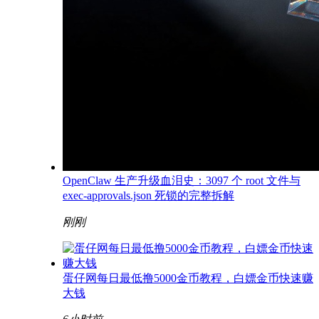
OpenClaw 生产升级血泪史：3097 个 root 文件与
exec-approvals.json 死锁的完整拆解
刚刚
蛋仔网每日最低撸5000金币教程，白嫖金币快速赚
大钱