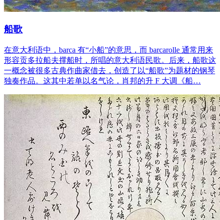
船歌
在意大利语中，barca 有“小船”的意思，而 barcarolle 通常用来
形容贡多拉船夫撑船时，所唱的意大利语民歌。后来，船歌这
一概念被很多古典作曲家借去，创造了以“船歌”为题材的钢琴
独奏作品。这其中若单以名气论，肖邦的升 F 大调《船…