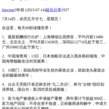
lmwmm
3年前
(2023-07-14)
娱乐分享
1927
7月14日，农历五月廿七，星期五！
在这里，每天60秒读懂世界！
1、最新薪酬排行出炉：上海继续位居榜首，平均月薪13486
元，北京次之，平均月薪13438元，深圳以12774元处于第三，
广州10883元处于第七；
2、中国海警局：13日，日本渔船非法进入我赤尾屿领海，中
国海警舰艇依法对其驱离；
3、16部门：鼓励高校毕业生创办家政企业，鼓励龙头家政企
业积极吸纳青年；
4、台企天亮医疗表态称支持"九二共识"、将与"台独"组织划
清界线，国台办：取消对其惩戒措施；
5、富力地产被债权人申请破产重整，两年累计亏损超300亿，
富力地产回应：不存在资不抵债，正积极商谈和解中，申请方
曾申请子公司破产后又撤销；