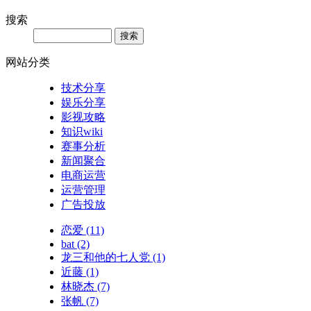
搜索
网站分类
技术分享
娱乐分享
影视攻略
知识wiki
赛事分析
新闻聚合
电商运营
运营管理
广告投放
恋爱
(11)
bat
(2)
龙三和他的七人党
(1)
近藤
(1)
林晓杰
(7)
张帆
(7)