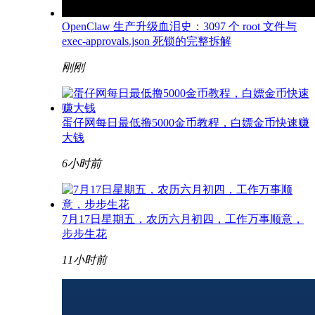
OpenClaw 生产升级血泪史：3097 个 root 文件与
exec-approvals.json 死锁的完整拆解
刚刚
蛋仔网每日最低撸5000金币教程，白嫖金币快速赚
大钱
6小时前
7月17日星期五，农历六月初四，工作万事顺意，
步步生花
11小时前