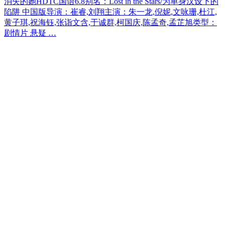
消失的她HDTC国语6.8别名：Lost in the Stars/为单身汉设下的
陷阱 中国版导演：崔睿,刘翔主演：朱一龙,倪妮,文咏珊,杜江,
黄子琪,祝海钰,张诣文含,于诚群,柯国庆,陈孟奇,孟芷旭类型：
剧情片 悬疑 …