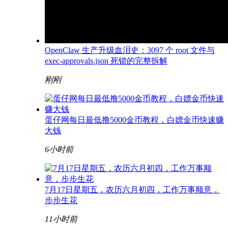
OpenClaw 生产升级血泪史：3097 个 root 文件与
exec-approvals.json 死锁的完整拆解
刚刚
蛋仔网每日最低撸5000金币教程，白嫖金币快速赚
大钱
6小时前
7月17日星期五，农历六月初四，工作万事顺意，
步步生花
11小时前