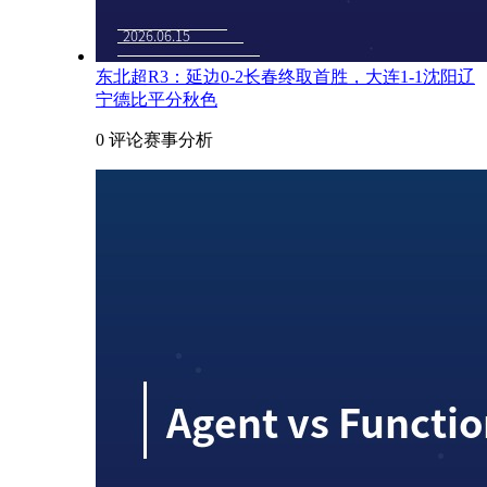
东北超R3：延边0-2长春终取首胜，大连1-1沈阳辽
宁德比平分秋色
0 评论
赛事分析