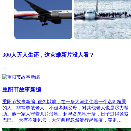
300人无人生还，这灾难新片没人看？
…
重阳节故事新编
重阳节故事新编 很久以前，在一条大河边住着一个名叫桓景
的人，非常尊敬老人，不但孝顺父母，对其他老人也是尽力帮
助。他一家人守着几片薄地，起早贪黑地干活，日子过得紧紧
巴巴。 天有不测风云，大河两岸忽然流行起瘟疫，夺走…