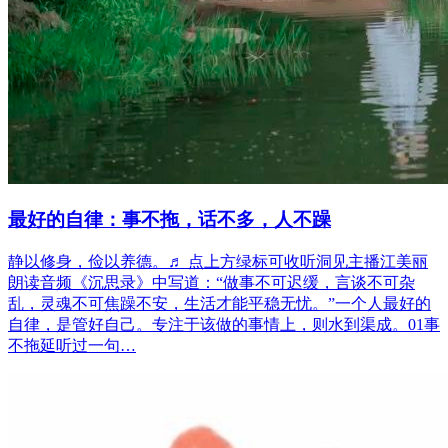
​最好的自律：事不拖，话不多，人不躁
静以修身，俭以养德。♬ 点上方绿标可收听洞见主播江美丽
朗读音频《沉思录》中写道：“做事不可迟缓，言谈不可杂
乱，灵魂不可焦躁不安，生活才能平稳无忧。”一个人最好的
自律，是管好自己。专注于该做的事情上，则水到渠成。01事
不拖延听过一句…