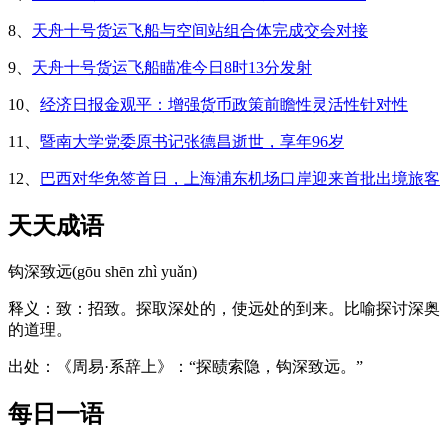
8、
天舟十号货运飞船与空间站组合体完成交会对接
9、
天舟十号货运飞船瞄准今日8时13分发射
10、
经济日报金观平：增强货币政策前瞻性灵活性针对性
11、
暨南大学党委原书记张德昌逝世，享年96岁
12、
巴西对华免签首日，上海浦东机场口岸迎来首批出境旅客
天天成语
钩深致远(gōu shēn zhì yuǎn)
释义：致：招致。探取深处的，使远处的到来。比喻探讨深奥
的道理。
出处：《周易·系辞上》：“探赜索隐，钩深致远。”
每日一语