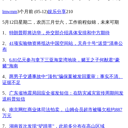
lmwmm
3个月前
(05-12)
娱乐分享
210
5月12日星期二，农历三月廿六，工作前程似锦，未来可期
1、
特朗普即将访华，外交部介绍具体安排和中方期待
2、
41项实验物资将抵达中国空间站，天舟十号“送货”清单公
布
3、
6.81亿元参与拿下三亚海棠湾地块，赌王之子何猷君“豪
赌”海南
4、
两男子交通事故中“顶包”骗保案被发回重审：事实不清、
证据不足
5、
广东省地震局回应全省发短信：在防灾减灾宣传周期间发
送科普短信
6、
南京网红商业体司法拍卖， 山姆会员超市被曝欠租约887
万元
7、
湖南首次发现“驴蹄草”，此前多分布在高山区域