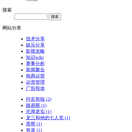
搜索
网站分类
技术分享
娱乐分享
影视攻略
知识wiki
赛事分析
新闻聚合
电商运营
运营管理
广告投放
抖音剪辑
(2)
路易斯
(1)
忠厚老实
(1)
龙三和他的七人党
(1)
黑帮
(1)
有道
(1)