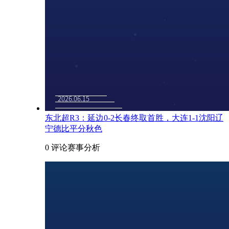
东北超R3：延边0-2长春终取首胜，大连1-1沈阳辽
宁德比平分秋色
0 评论
赛事分析