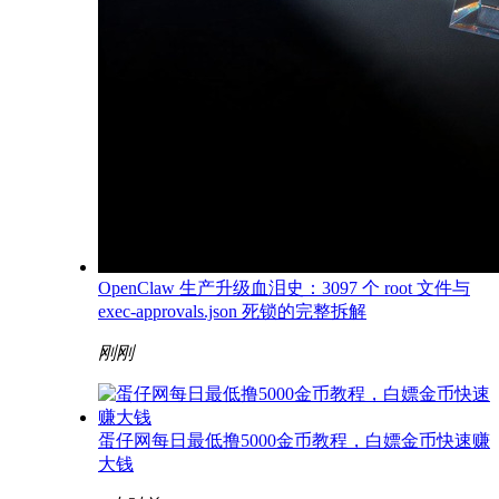
OpenClaw 生产升级血泪史：3097 个 root 文件与
exec-approvals.json 死锁的完整拆解
刚刚
蛋仔网每日最低撸5000金币教程，白嫖金币快速赚
大钱