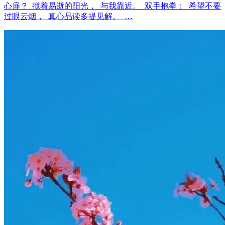
心扉？ 揽着易逝的阳光， 与我靠近。 双手抱拳： 希望不要
过眼云烟， 真心品读多提见解。 …