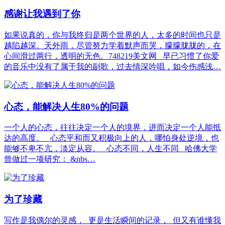
感谢让我遇到了你
如果说真的，你与我终归是两个世界的人，太多的时间也只是
越陷越深。天外雨，尽管努力学着默声而哭，朦朦胧胧的，在
心间滑过两行，透明的无色。748219美文网 早已习惯了你爱
的音乐中没有了属于我的副歌，过去情深吟唱，如今伤感浅…
心态，能解决人生80%的问题
一个人的心态，往往决定一个人的境界，进而决定一个人能抵
达的高度。 心态平和而又积极向上的人，哪怕身处逆境，也
能够不卑不亢，淡定从容。 心态不同，人生不同 哈佛大学
曾做过一项研究： &nbs…
为了珍藏
写作是我偶尔的灵感， 更是生活瞬间的记录， 但又有谁懂我