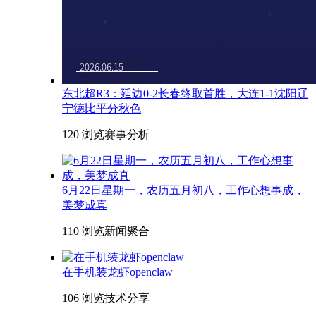
东北超R3：延边0-2长春终取首胜，大连1-1沈阳辽
宁德比平分秋色
120 浏览
赛事分析
6月22日星期一，农历五月初八，工作心想事成，
美梦成真
110 浏览
新闻聚合
在手机装龙虾openclaw
106 浏览
技术分享