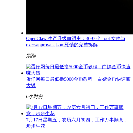
OpenClaw 生产升级血泪史：3097 个 root 文件与
exec-approvals.json 死锁的完整拆解
刚刚
蛋仔网每日最低撸5000金币教程，白嫖金币快速赚
大钱
6小时前
7月17日星期五，农历六月初四，工作万事顺意，
步步生花