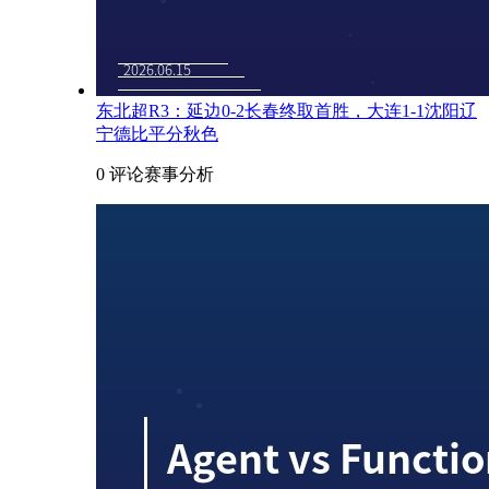
东北超R3：延边0-2长春终取首胜，大连1-1沈阳辽
宁德比平分秋色
0 评论
赛事分析