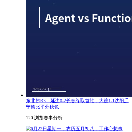
东北超R3：延边0-2长春终取首胜，大连1-1沈阳辽
宁德比平分秋色
120 浏览
赛事分析