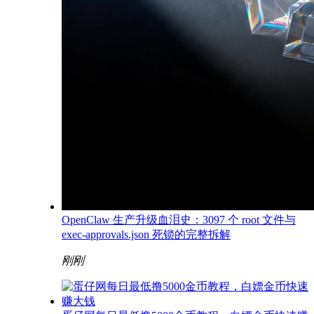
OpenClaw 生产升级血泪史：3097 个 root 文件与
exec-approvals.json 死锁的完整拆解
刚刚