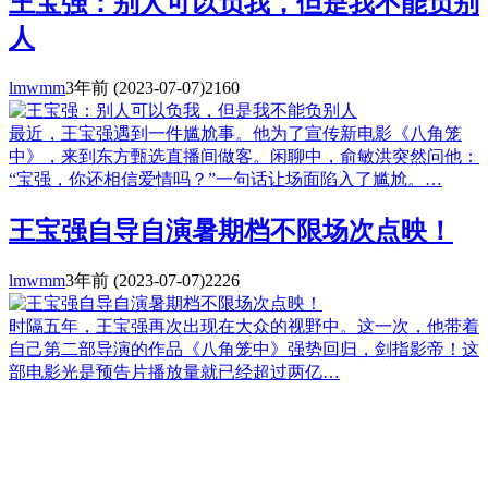
王宝强：别人可以负我，但是我不能负别
人
lmwmm
3年前
(2023-07-07)
2160
最近，王宝强遇到一件尴尬事。他为了宣传新电影《八角笼
中》，来到东方甄选直播间做客。闲聊中，俞敏洪突然问他：
“宝强，你还相信爱情吗？”一句话让场面陷入了尴尬。…
王宝强自导自演暑期档不限场次点映！
lmwmm
3年前
(2023-07-07)
2226
时隔五年，王宝强再次出现在大众的视野中。这一次，他带着
自己第二部导演的作品《八角笼中》强势回归，剑指影帝！这
部电影光是预告片播放量就已经超过两亿…