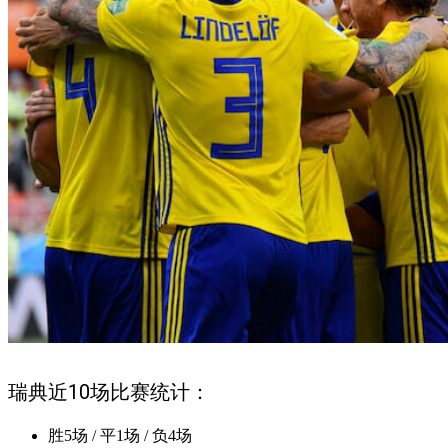
瑞典近10场比赛统计：
胜5场 / 平1场 / 负4场