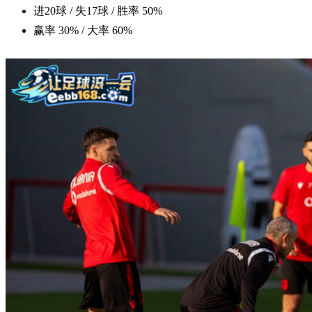
进20球 / 失17球 / 胜率 50%
赢率 30% / 大率 60%