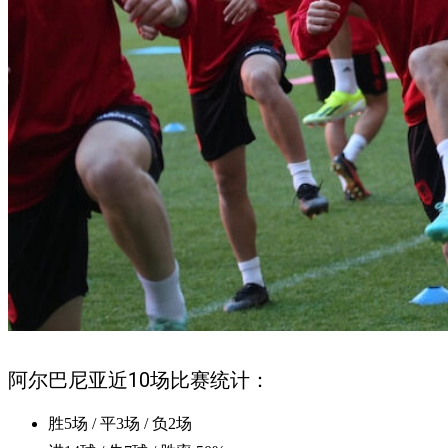
阿尔巴尼亚近10场比赛统计：
胜5场 / 平3场 / 负2场