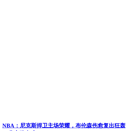
NBA：尼克斯捍卫主场荣耀，布伦森伤愈复出狂轰