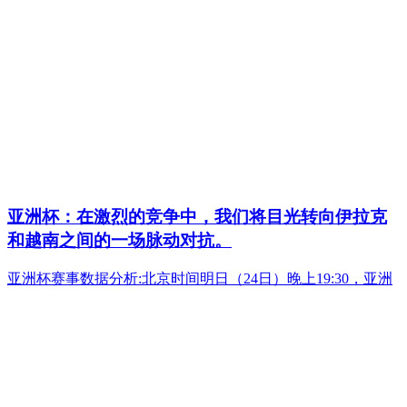
亚洲杯：在激烈的竞争中，我们将目光转向伊拉克
和越南之间的一场脉动对抗。
亚洲杯赛事数据分析:北京时间明日（24日）晚上19:30，亚洲
杯小组赛第3轮赛事，伊拉克对阵越南。《伊拉克分析》 伊拉
克目前在FIFA排名中位列第63，亚洲排名第7。该国足球队曾
在2007年的亚洲杯上夺得冠军。最近一场亚洲杯小组赛中，伊
拉克…