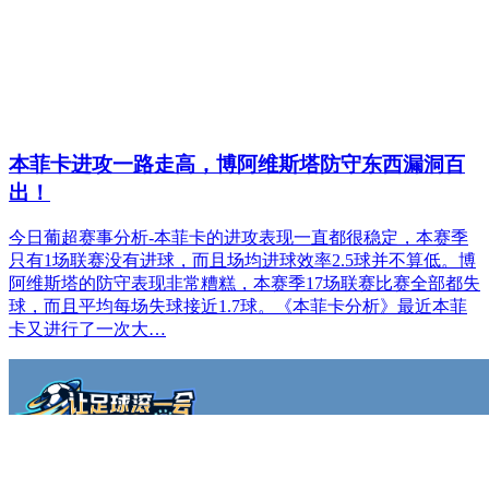
本菲卡进攻一路走高，博阿维斯塔防守东西漏洞百
出！
今日葡超赛事分析-本菲卡的进攻表现一直都很稳定，本赛季
只有1场联赛没有进球，而且场均进球效率2.5球并不算低。博
阿维斯塔的防守表现非常糟糕，本赛季17场联赛比赛全部都失
球，而且平均每场失球接近1.7球。《本菲卡分析》最近本菲
卡又进行了一次大…