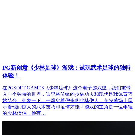
PG新创意《少林足球》游戏：试玩武术足球的独特
体验！
在PGSOFT GAMES《少林足球》这个电子游戏里，我们被带
入一个独特的世界，这里将传统的少林功夫和现代足球体育巧
妙结合。想象一下，一群穿着僧袍的少林僧人，在绿茵场上展
示着他们惊人的武术技巧和足球才能！游戏的主角是一位年轻
的少林僧侣，他有…