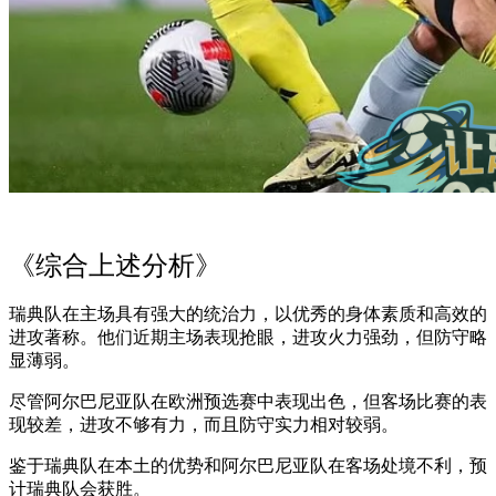
《综合上述分析》
瑞典队在主场具有强大的统治力，以优秀的身体素质和高效的
进攻著称。他们近期主场表现抢眼，进攻火力强劲，但防守略
显薄弱。
尽管阿尔巴尼亚队在欧洲预选赛中表现出色，但客场比赛的表
现较差，进攻不够有力，而且防守实力相对较弱。
鉴于瑞典队在本土的优势和阿尔巴尼亚队在客场处境不利，预
计瑞典队会获胜。