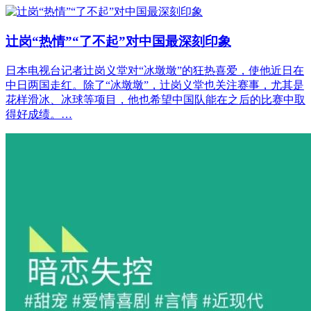
辻岗“热情”“了不起”对中国最深刻印象
日本电视台记者辻岗义堂对“冰墩墩”的狂热喜爱，使他近日在
中日两国走红。除了“冰墩墩”，辻岗义堂也关注赛事，尤其是
花样滑冰、冰球等项目，他也希望中国队能在之后的比赛中取
得好成绩。…