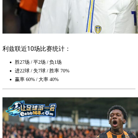
利兹联近10场比赛统计：
胜27场 / 平2场 / 负1场
进22球 / 失7球 / 胜率 70%
赢率 60% / 大率 40%