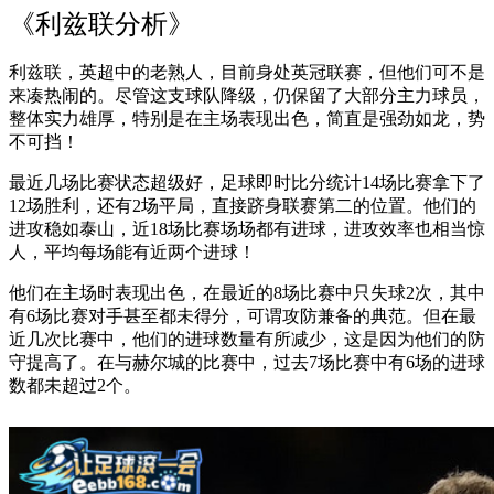
《利兹联分析》
利兹联，英超中的老熟人，目前身处英冠联赛，但他们可不是
来凑热闹的。尽管这支球队降级，仍保留了大部分主力球员，
整体实力雄厚，特别是在主场表现出色，简直是强劲如龙，势
不可挡！
最近几场比赛状态超级好，
足球即时比分统计
14场比赛拿下了
12场胜利，还有2场平局，直接跻身联赛第二的位置。他们的
进攻稳如泰山，近18场比赛场场都有进球，进攻效率也相当惊
人，平均每场能有近两个进球！
他们在主场时表现出色，在最近的8场比赛中只失球2次，其中
有6场比赛对手甚至都未得分，可谓攻防兼备的典范。但在最
近几次比赛中，他们的进球数量有所减少，这是因为他们的防
守提高了。在与赫尔城的比赛中，过去7场比赛中有6场的进球
数都未超过2个。