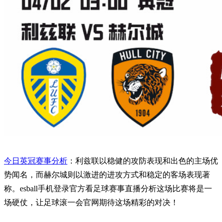
今日英冠赛事分析
：利兹联以稳健的攻防表现和出色的主场优
势闻名，而赫尔城则以激进的进攻方式和稳定的客场表现著
称。esball手机登录官方看足球赛事直播分析这场比赛将是一
场硬仗，让足球滚一会官网期待这场精彩的对决！