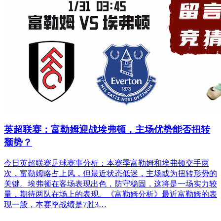
英超联赛：富勒姆迎战埃弗顿，主场优势能否扭转
颓势？
今日英超联赛足球赛事分析：本赛季富勒姆和埃弗顿交手两
次，富勒姆略占上风，但最近状态低迷，主场或为扭转形势的
关键。埃弗顿在客场表现出色，防守稳固，这将是一场实力较
量，期待两队在场上的表现。《富勒姆分析》最近富勒姆的表
现一般，本赛季战绩是7胜3…