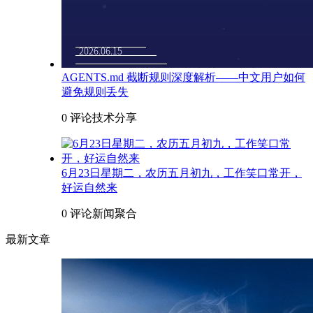
AGENTS.md 截断规则深度解析——中文用户如何
避免规则丢失
0 评论
技术分享
6月23日星期二，农历五月初九，工作笑口常开，
好运自然来
0 评论
新闻聚合
最新文章