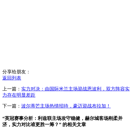
分享给朋友：
返回列表
上一篇：
实力对决：由国际米兰主场迎战恩波利，双方阵容实
力存在明显差距
下一篇：
波尔蒂芒主场热情招待，豪迈迎战布拉加！
“英冠赛事分析：利兹联主场攻守稳健，赫尔城客场刚柔并
济，实力对比谁更胜一筹？” 的相关文章