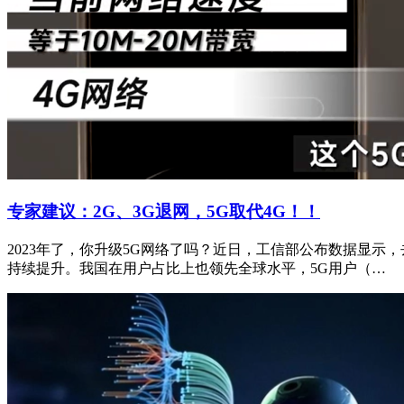
专家建议：2G、3G退网，5G取代4G！！
2023年了，你升级5G网络了吗？近日，工信部公布数据显示，去
持续提升。我国在用户占比上也领先全球水平，5G用户（…