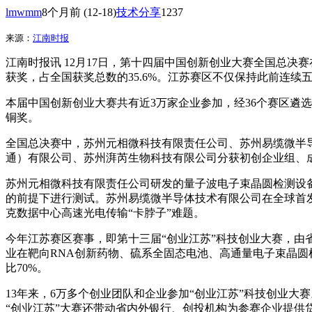
lmwmm
8个月前
(12-18)
技术分享
1237
来源：
江南时报
江南时报讯 12月17日，第十四届中国创新创业大赛全国总决
获奖，占全国获奖总数的35.6%。江苏赛区不仅保持此前连
本届中国创新创业大赛共有近3万家企业参加，经36个赛区遴选
铜奖。
全国总决赛中，苏州元相微科技有限责任公司、苏州易缆微半
通）有限公司、苏州湃芮生物科技有限公司分获初创企业组、
苏州元相微科技有限责任公司研发的量子波电子束晶圆检测设
的前提下进行测试。苏州易缆微半导体技术有限公司在全球首发
克数据中心高速光电传输“卡脖子”难题。
今年江苏赛区赛事，即第十三届“创业江苏”科技创业大赛，由省
业在靶向RNA创新药物、硫系全固态电池、高通量电子束晶圆
比70%。
13年来，6万多个创业团队和企业参加“创业江苏”科技创业大
“创业江苏”大赛还带动省内外银行、创投机构为参赛企业提供贷