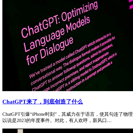
ChatGPT来了，到底创造了什么
ChatGPT引爆“iPhone时刻”，其威力在于语言，使其勾
以说是2023的年度事件。对此，有人欢呼，新风口…