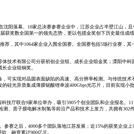
赛在沈阳落幕。10家总决赛参赛企业中，江苏企业占半壁江山，
续五届获奖数全国第一的领先态势，更以包揽金奖创下历史最佳成
推荐，其中1064家企业入围全国赛。全国赛包括5场行业赛，其
导体技术有限公司分获初创企业组、成长企业组金奖；溧阳中科
成长企业组铜奖。
备，可实现对晶圆表面缺陷的高速、高分辨率检测。与传统技术
的硅光异质集成薄膜铌酸锂单波400Gbps光芯片，目前实现
科技厅联合9家单位举办，吸引5905个创业团队和企业报名。1
检测、质子膜电解水制氢等前沿产品和技术上发力，共拥有302件
赛。参赛之后，4000多个团队落地江苏发展；近15%的获奖企业
款、融资累计900亿元。