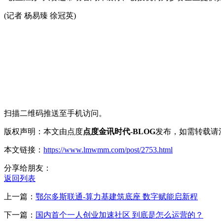
(记者 杨易臻 徐冠英)
扫描二维码推送至手机访问。
版权声明：本文由点度
点度金讯时代-BLOG
发布，如需转载请
本文链接：
https://www.lmwmm.com/post/2753.html
分享给朋友：
返回列表
上一篇：
鄂尔多斯联通-算力基建筑底座 数字赋能启新程
下一篇：
国内首个一人创业加速社区 到底是怎么运营的？