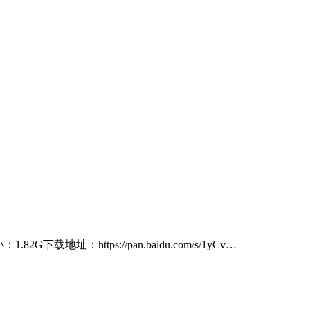
载地址：https://pan.baidu.com/s/1yCv…