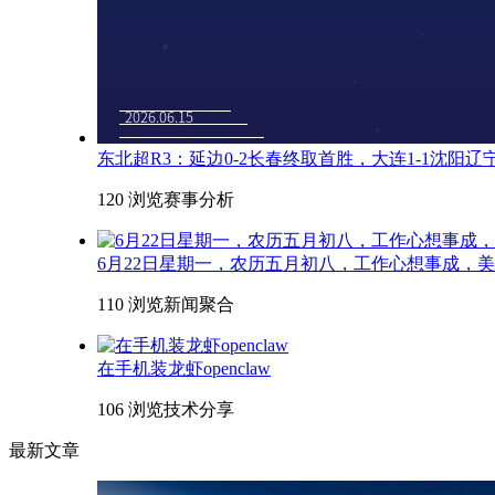
东北超R3：延边0-2长春终取首胜，大连1-1沈阳
120 浏览
赛事分析
6月22日星期一，农历五月初八，工作心想事成，
110 浏览
新闻聚合
在手机装龙虾openclaw
106 浏览
技术分享
最新文章