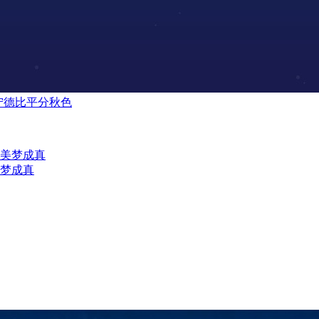
辽宁德比平分秋色
美梦成真