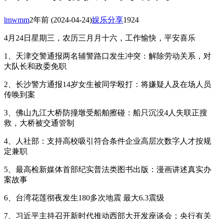
lmwmm
2年前
(2024-04-24)
娱乐分享
1924
4月24日星期三，农历三月月十六，工作愉快，平安喜乐
1、天津交警通报两名辅警路口发生冲突：解除劳动关系，对
大队长和政委免职
2、长沙警方通报14岁女生被同学殴打：将嫌疑人及在场人员
传唤到案
3、佛山九江大桥防撞墩受船舶擦碰：船只沉没4人失联正搜
救，大桥被交通管制
4、人社部：支持高校吸引符合条件企业高层次数字人才按规
定兼职
5、最高检新媒体首部纪实普法类图书出版：漫画讲述真实办
案故事
6、台湾花莲彻夜发生180多次地震 最大6.3震级
7、习近平主持召开新时代推动西部大开发座谈会；央行有关