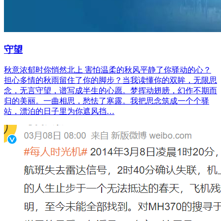
守望
秋意浓郁时你悄然北上 害怕温柔的秋风平静了你驿动的心？
担心多情的秋雨留住了你的脚步？当我读懂你的双眸，无限思
念，无言守望，谱写成半生的心愿。梦挥动翅膀，幻作不期而
归的美丽。一曲相思，愁怯了寒露。我把思念筑成一个个驿
站，漂泊的日子里为你遮风挡…