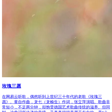
玫瑰三愿
在网易云听歌，偶然听到上世纪三十年代的老歌《玫瑰三
愿》。黄自作曲，龙七（龙榆生）作词，张立萍演唱。歌曲非
常短小，不足两分钟，却饱受德国艺术歌曲传统的滋养。但同