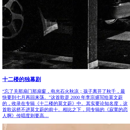
十二楼的独幕剧
“忘了关那扇门那扇窗，电光石火秋凉；孩子离开了秋千，最
快要到七月再回来荡。”这首歌是 2000 年李宗盛写给莫文蔚
的，收录在专辑《十二楼的莫文蔚》中。其实要论知名度，这
首歌远挤不进莫文蔚的前十。相比之下，同专辑的《寂寞的恋
人啊》传唱度则要高…