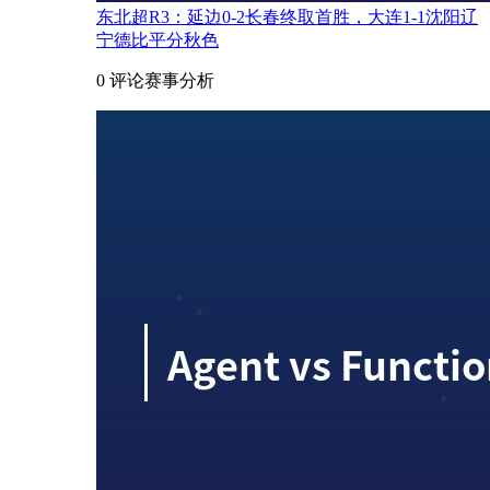
东北超R3：延边0-2长春终取首胜，大连1-1沈阳辽
宁德比平分秋色
0 评论
赛事分析