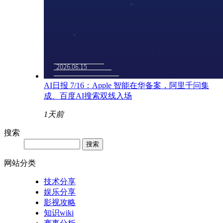
AI日报 7/16：Apple 智能在华备案，阿里千问集
成、百度AI搜索双线入场
1天前
搜索
网站分类
技术分享
娱乐分享
影视攻略
知识wiki