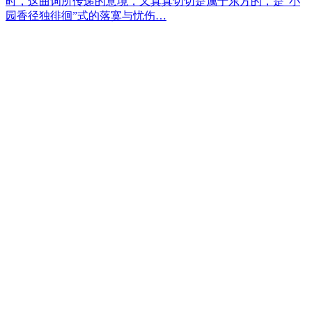
时，这曲词所传递的意境，又真真切切是属于东方的，是“小
园香径独徘徊”式的落寞与忧伤…