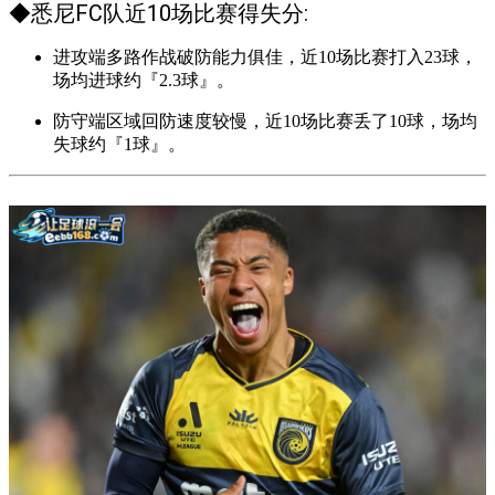
◆悉尼FC队近10场比赛得失分:
进攻端多路作战破防能力俱佳，近10场比赛打入23球，
场均进球约『2.3球』。
防守端区域回防速度较慢，近10场比赛丢了10球，场均
失球约『1球』。