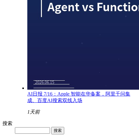
AI日报 7/16：Apple 智能在华备案，阿里千问集
成、百度AI搜索双线入场
1天前
搜索