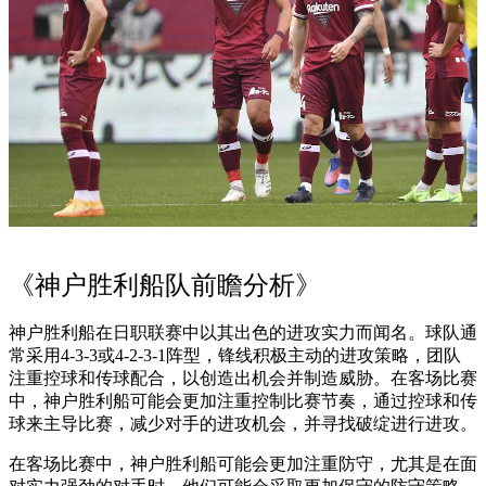
《神户胜利船队前瞻分析》
神户胜利船在日职联赛中以其出色的进攻实力而闻名。球队通
常采用4-3-3或4-2-3-1阵型，锋线积极主动的进攻策略，团队
注重控球和传球配合，以创造出机会并制造威胁。在客场比赛
中，神户胜利船可能会更加注重控制比赛节奏，通过控球和传
球来主导比赛，减少对手的进攻机会，并寻找破绽进行进攻。
在客场比赛中，神户胜利船可能会更加注重防守，尤其是在面