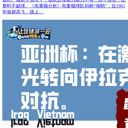
赛时不缺球。《布莱顿分析》布莱顿球队别称“海鸥”，自1901
年振翅高飞，踏上…