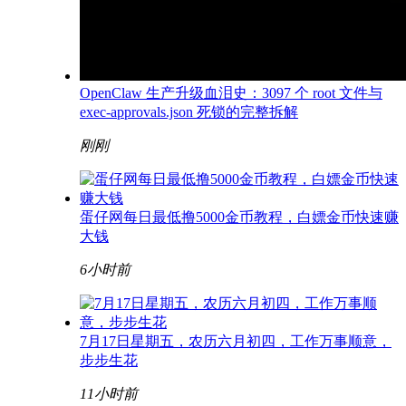
OpenClaw 生产升级血泪史：3097 个 root 文件与
exec-approvals.json 死锁的完整拆解
刚刚
蛋仔网每日最低撸5000金币教程，白嫖金币快速赚
大钱
6小时前
7月17日星期五，农历六月初四，工作万事顺意，
步步生花
11小时前