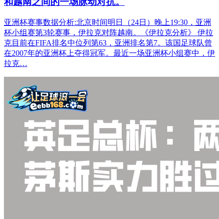
和越南之间的一场脉动对抗。
亚洲杯赛事数据分析:北京时间明日（24日）晚上19:30，亚洲
杯小组赛第3轮赛事，伊拉克对阵越南。《伊拉克分析》 伊拉
克目前在FIFA排名中位列第63，亚洲排名第7。该国足球队曾
在2007年的亚洲杯上夺得冠军。最近一场亚洲杯小组赛中，伊
拉克…