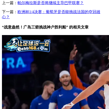
上一篇：
帕尔梅拉斯是否将继续主导巴甲联赛？
下一篇：
欧洲杯1/4决赛：葡萄牙是否能挑战法国的夺冠雄
心？
“战意盎然！广岛三箭挑战神户胜利船” 的相关文章