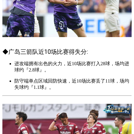
◆广岛三箭队近10场比赛得失分:
进攻端拥有出色的火力，近10场比赛打入28球，场均进
球约『2.8球』。
防守端单点区域回防快速，近10场比赛丢了11球，场均
失球约『1.1球』。