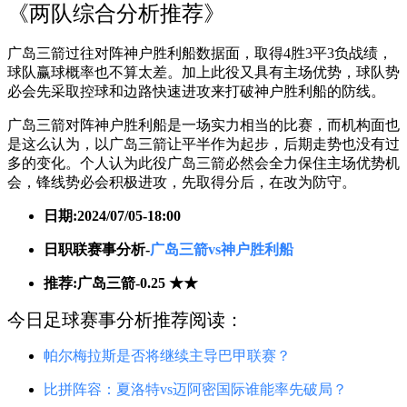
《两队综合分析推荐》
广岛三箭过往对阵神户胜利船数据面，取得4胜3平3负战绩，
球队赢球概率也不算太差。加上此役又具有主场优势，球队势
必会先采取控球和边路快速进攻来打破神户胜利船的防线。
广岛三箭对阵神户胜利船是一场实力相当的比赛，而机构面也
是这么认为，以广岛三箭让平半作为起步，后期走势也没有过
多的变化。个人认为此役广岛三箭必然会全力保住主场优势机
会，锋线势必会积极进攻，先取得分后，在改为防守。
日期:2024/07/05-18:00
日职联赛事分析-
广岛三箭vs神户胜利船
推荐:广岛三箭-0.25 ★★
今日足球赛事分析推荐阅读：
帕尔梅拉斯是否将继续主导巴甲联赛？
比拼阵容：夏洛特vs迈阿密国际谁能率先破局？