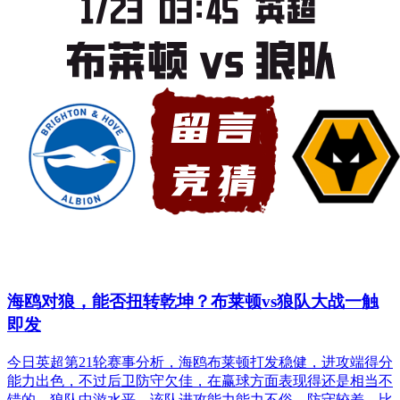
海鸥对狼，能否扭转乾坤？布莱顿vs狼队大战一触
即发
今日英超第21轮赛事分析，海鸥布莱顿打发稳健，进攻端得分
能力出色，不过后卫防守欠佳，在赢球方面表现得还是相当不
错的。狼队中游水平，该队进攻能力能力不俗，防守较差，比