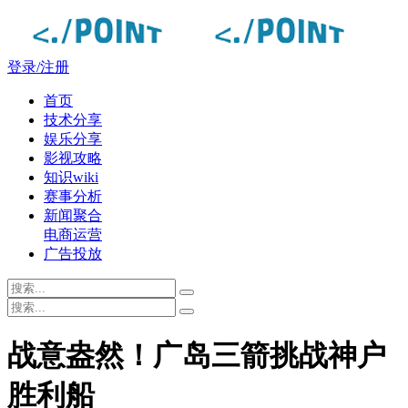
登录/注册
首页
技术分享
娱乐分享
影视攻略
知识wiki
赛事分析
新闻聚合
电商运营
广告投放
战意盎然！广岛三箭挑战神户
胜利船