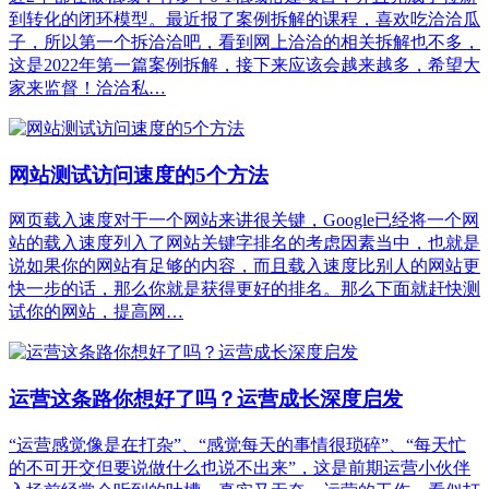
到转化的闭环模型。最近报了案例拆解的课程，喜欢吃洽洽瓜
子，所以第一个拆洽洽吧，看到网上洽洽的相关拆解也不多，
这是2022年第一篇案例拆解，接下来应该会越来越多，希望大
家来监督！洽洽私…
网站测试访问速度的5个方法
网页载入速度对于一个网站来讲很关键，Google已经将一个网
站的载入速度列入了网站关键字排名的考虑因素当中，也就是
说如果你的网站有足够的内容，而且载入速度比别人的网站更
快一步的话，那么你就是获得更好的排名。那么下面就赶快测
试你的网站，提高网…
运营这条路你想好了吗？运营成长深度启发
“运营感觉像是在打杂”、“感觉每天的事情很琐碎”、“每天忙
的不可开交但要说做什么也说不出来”，这是前期运营小伙伴