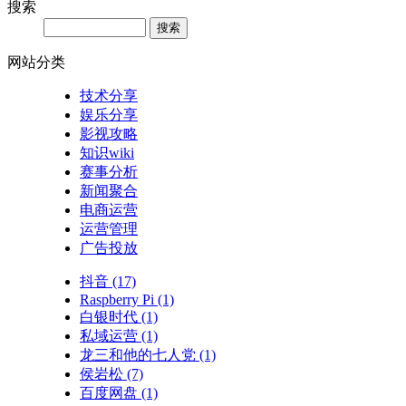
搜索
网站分类
技术分享
娱乐分享
影视攻略
知识wiki
赛事分析
新闻聚合
电商运营
运营管理
广告投放
抖音
(17)
Raspberry Pi
(1)
白银时代
(1)
私域运营
(1)
龙三和他的七人党
(1)
侯岩松
(7)
百度网盘
(1)