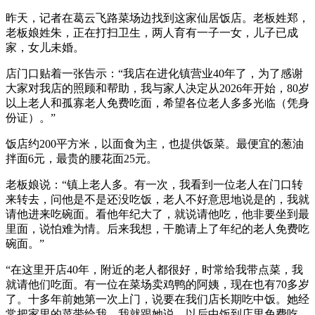
昨天，记者在葛云飞路菜场边找到这家仙居饭店。老板姓郑，
老板娘姓朱，正在打扫卫生，两人育有一子一女，儿子已成
家，女儿未婚。
店门口贴着一张告示：“我店在进化镇营业40年了，为了感谢
大家对我店的照顾和帮助，我与家人决定从2026年开始，80岁
以上老人和孤寡老人免费吃面，希望各位老人多多光临（凭身
份证）。”
饭店约200平方米，以面食为主，也提供饭菜。最便宜的葱油
拌面6元，最贵的腰花面25元。
老板娘说：“镇上老人多。有一次，我看到一位老人在门口转
来转去，问他是不是还没吃饭，老人不好意思地说是的，我就
请他进来吃碗面。看他年纪大了，就说请他吃，他非要坐到最
里面，说怕难为情。后来我想，干脆请上了年纪的老人免费吃
碗面。”
“在这里开店40年，附近的老人都很好，时常给我带点菜，我
就请他们吃面。有一位在菜场卖鸡鸭的阿姨，现在也有70多岁
了。十多年前她第一次上门，说要在我们店长期吃中饭。她经
常把家里的菜带给我，我就跟她说，以后中饭到店里免费吃。