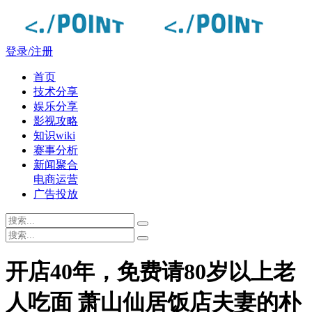
登录/注册
首页
技术分享
娱乐分享
影视攻略
知识wiki
赛事分析
新闻聚合
电商运营
广告投放
开店40年，免费请80岁以上老
人吃面 萧山仙居饭店夫妻的朴