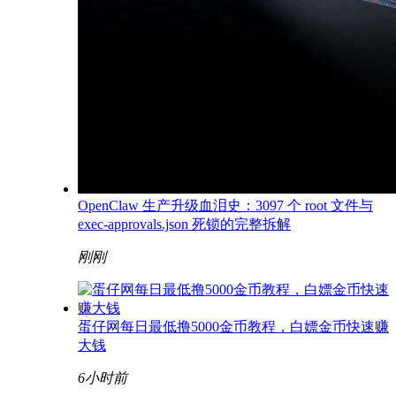
OpenClaw 生产升级血泪史：3097 个 root 文件与
exec-approvals.json 死锁的完整拆解
刚刚
蛋仔网每日最低撸5000金币教程，白嫖金币快速赚
大钱
6小时前