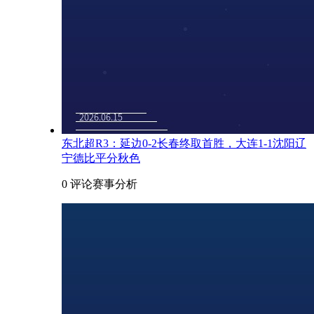
东北超R3：延边0-2长春终取首胜，大连1-1沈阳辽
宁德比平分秋色
0 评论
赛事分析