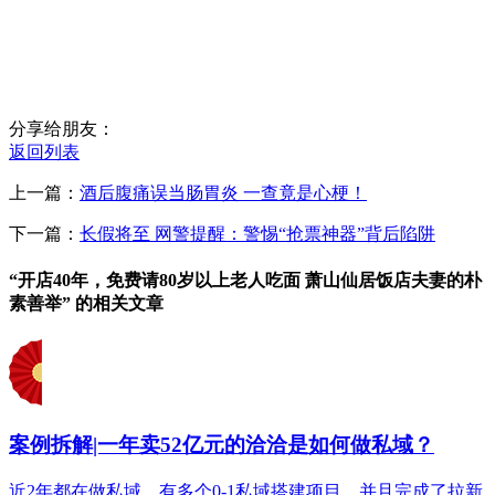
分享给朋友：
返回列表
上一篇：
酒后腹痛误当肠胃炎 一查竟是心梗！
下一篇：
长假将至 网警提醒：警惕“抢票神器”背后陷阱
“开店40年，免费请80岁以上老人吃面 萧山仙居饭店夫妻的朴
素善举” 的相关文章
案例拆解|一年卖52亿元的洽洽是如何做私域？
近2年都在做私域，有多个0-1私域搭建项目，并且完成了拉新