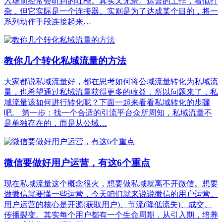
入场前经常会听到的吐槽。真实又无奈。运营的工作，看似打
杂，但它实际是一个连接器。实则是为了达成某个目的，将一
系列动作手段连接起来…
教你几个转化私域流量的方法
大家都说私域流量好，都在思考如何将公域流量转化为私域流
量，也希望通过私域流量获得更多的收益，所以问题来了，私
域流量该如何进行转化呢？下面一起来看看私域转化的步骤
吧。 第一步：找一个合适的引流平台众所周知，私域流量不
是单独存在的，而是从公域…
微信要做好用户运营，有这6个重点
现在私域流量这个概念很火，想要做私域就离不开微信。想要
做微信就要懂一些运营，今天咱们就来说说微信的用户运营。
用户运营的核心是开源(获取用户)、节流(降低流失)、成交、
传播裂变。其实每个用户都有一个生命周期，从引入期，培养