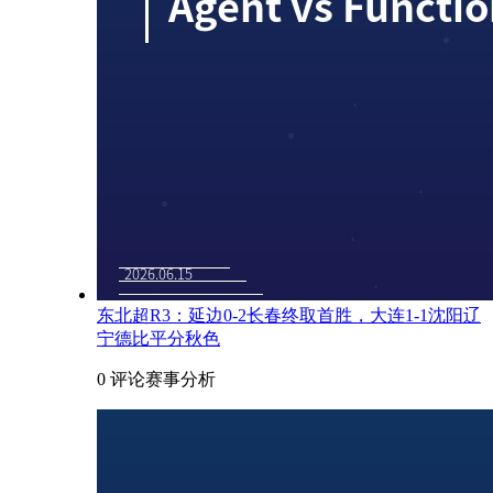
东北超R3：延边0-2长春终取首胜，大连1-1沈阳辽
宁德比平分秋色
0 评论
赛事分析