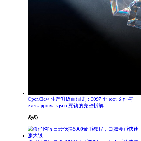
OpenClaw 生产升级血泪史：3097 个 root 文件与
exec-approvals.json 死锁的完整拆解
刚刚