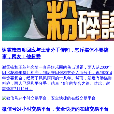
谢霆锋首度回应与王菲分手传闻，怒斥媒体不要搞
事，网友：他超爱
谢霆锋和王菲的恋情一直是娱乐圈的焦点话题，两人从2000年
因《花样年华》相恋，到后来因张柏芝介入而分手，再到2014
年惊喜复合，经历了风风雨雨的十几年。然而，最近有港媒爆
料称，两人已经和平分手，结束了9年的复合之路。对此，谢
霆锋在7月12日…
微信号24小时交易平台，安全快捷的在线交易平台