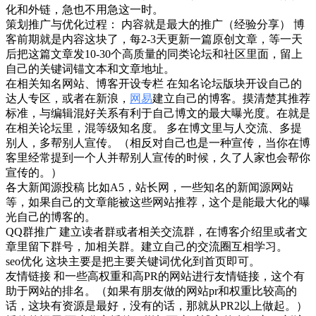
化和外链，急也不用急这一时。
策划推广与优化过程： 内容就是最大的推广（经验分享） 博
客前期就是内容这块了，每2-3天更新一篇原创文章，等一天
后把这篇文章发10-30个高质量的同类论坛和社区里面，留上
自己的关键词锚文本和文章地址。
在相关知名网站、博客开设专栏 在知名论坛版块开设自己的
达人专区，或者在新浪，
网易
建立自己的博客。摸清楚其推荐
标准，与编辑混好关系有利于自己博文的最大曝光度。在就是
在相关论坛里，混等级知名度。 多在博文里与人交流、多提
别人，多帮别人宣传。（相反对自己也是一种宣传，当你在博
客里经常提到一个人并帮别人宣传的时候，久了人家也会帮你
宣传的。）
各大新闻源投稿 比如A5，站长网，一些知名的新闻源网站
等，如果自己的文章能被这些网站推荐，这个是能最大化的曝
光自己的博客的。
QQ群推广 建立读者群或者相关交流群，在博客介绍里或者文
章里留下群号，加相关群。建立自己的交流圈互相学习。
seo优化 这块主要是把主要关键词优化到首页即可。
友情链接 和一些高权重和高PR的网站进行友情链接，这个有
助于网站的排名。（如果有朋友做的网站pr和权重比较高的
话，这块有资源是最好，没有的话，那就从PR2以上做起。）