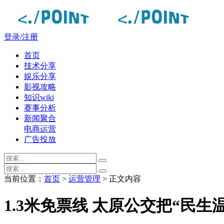
登录/注册
首页
技术分享
娱乐分享
影视攻略
知识wiki
赛事分析
新闻聚合
电商运营
广告投放
当前位置：
首页
>
运营管理
> 正文内容
1.3米免票线 太原公交把“民生