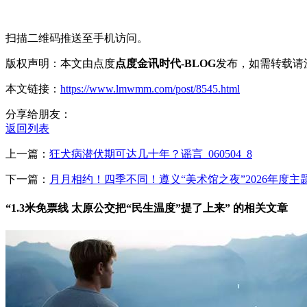
扫描二维码推送至手机访问。
版权声明：本文由点度
点度金讯时代-BLOG
发布，如需转载请
本文链接：
https://www.lmwmm.com/post/8545.html
分享给朋友：
返回列表
上一篇：
狂犬病潜伏期可达几十年？谣言_060504_8
下一篇：
月月相约！四季不同！遵义“美术馆之夜”2026年度主
“1.3米免票线 太原公交把“民生温度”提了上来” 的相关文章