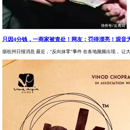
只因4分钱，一商家被查处！网友：罚得漂亮！观音
据杭州日报消息 最近，“反向抹零”事件 在各地频频出现， 让