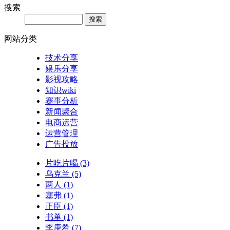
搜索
网站分类
技术分享
娱乐分享
影视攻略
知识wiki
赛事分析
新闻聚合
电商运营
运营管理
广告投放
片吃片喝
(3)
乌克兰
(5)
两人
(1)
塞弗
(1)
正臣
(1)
书单
(1)
李庚希
(7)