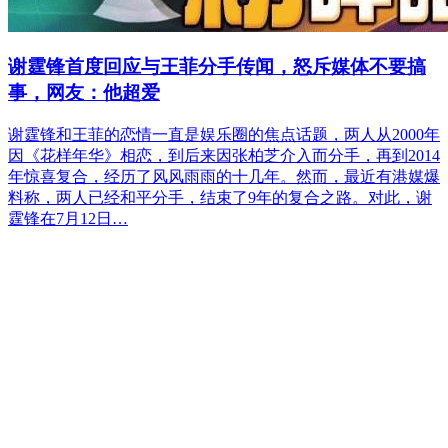
谢霆锋首度回应与王菲分手传闻，怒斥媒体不要搞
事，网友：他超爱
谢霆锋和王菲的恋情一直是娱乐圈的焦点话题，两人从2000年
因《花样年华》相恋，到后来因张柏芝介入而分手，再到2014
年惊喜复合，经历了风风雨雨的十几年。然而，最近有港媒爆
料称，两人已经和平分手，结束了9年的复合之路。对此，谢
霆锋在7月12日…