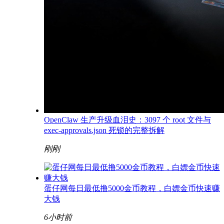
OpenClaw 生产升级血泪史：3097 个 root 文件与
exec-approvals.json 死锁的完整拆解
刚刚
蛋仔网每日最低撸5000金币教程，白嫖金币快速赚
大钱
6小时前