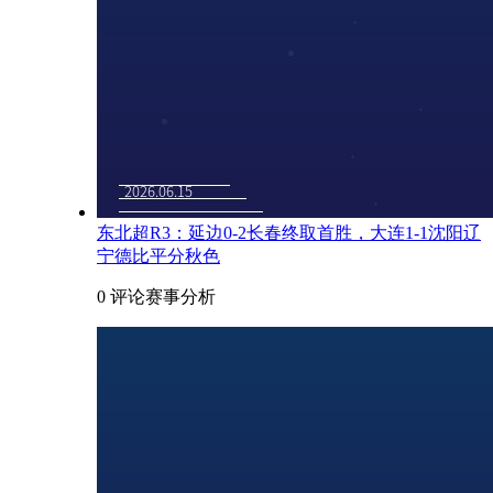
东北超R3：延边0-2长春终取首胜，大连1-1沈阳辽
宁德比平分秋色
0 评论
赛事分析