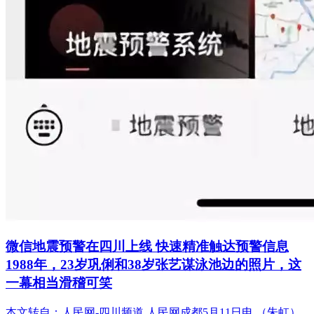
微信地震预警在四川上线 快速精准触达预警信息
1988年，23岁巩俐和38岁张艺谋泳池边的照片，这
一幕相当滑稽可笑
本文转自：人民网-四川频道 人民网成都5月11日电 （朱虹）