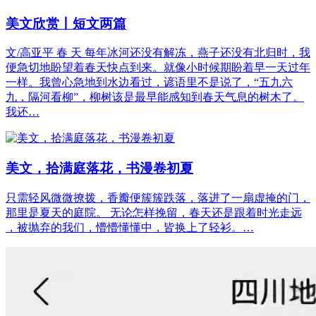
美文欣赏丨短文两篇
文/高亚平 春 天 每年冰河还没有解冻，燕子还没有北归时，我
便急切地盼望着春天快点到来。就像小时候期盼着早一天过年
一样。我曾心急地到水边看过，谚语里不是说了，“五九六
九，隔河看柳”，柳树该是最早能感知到春天气息的树木了。
我还…
美文，拾满庭落花，书漫卷初夏
只需轻风微微撩拨，香瓣便簇簇跌落，落进了一扇虚掩的门，
那里是夏天的庭院。 无论怎样挽留，春天还是跟着时光走远
，被抛弃的我们，懵懵懂懂中，皆换上了轻衫。…