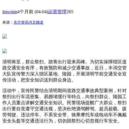
lmwmm
4个月前
(04-04)
运营管理
265
来源：
东方资讯河北频道
清明将至，群众祭扫、踏青出行迎来高峰。为切实保障辖区道
路交通安全有序，有效预防和减少交通事故，近日，丰润交管
大队宣传警力深入辖区墓地、陵园，开展清明节前交通安全宣
传活动，把安全知识送到群众身边。
活动中，宣传民警结合清明期间道路交通事故典型案例，针对
祭扫出行车流密集、易拥堵缓行等特点，向祭扫群众、陵园工
作人员重点讲解交通安全知识。民警现场提醒广大群众，祭扫
出行要自觉遵守交通法规，坚决杜绝酒驾醉驾、超员超载、疲
劳驾驶、违法停车、不系安全带、骑乘摩托车或电动车不佩戴
安全头盔等交通违法行为，切勿因祭扫心切忽视行车安全。