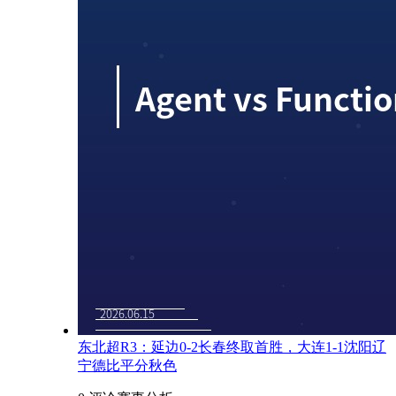
东北超R3：延边0-2长春终取首胜，大连1-1沈阳辽
宁德比平分秋色