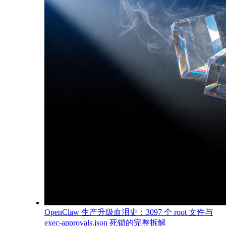
OpenClaw 生产升级血泪史：3097 个 root 文件与
exec-approvals.json 死锁的完整拆解