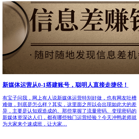
新媒体运营从0-1搭建账号，聪明人直接走捷径！
有宝子问我，网上有人说新媒体运营特别好做，也有网友吐槽
难做，到底是怎么样？其实，这里面之所以会出现如此大的差
异，主要是认知观造成的。那些掌握了流量密码、变现密码的
新媒体资深达人们，都有哪些独门运营经验？今天冲鸭老师就
为大家来个速成班，让大家…