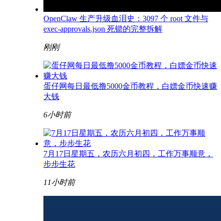
OpenClaw 生产升级血泪史：3097 个 root 文件与
exec-approvals.json 死锁的完整拆解
刚刚
蛋仔网每日最低撸5000金币教程，白嫖金币快速赚
大钱
6小时前
7月17日星期五，农历六月初四，工作万事顺意，
步步生花
11小时前