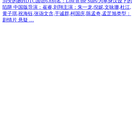
消失的她HDTC国语6.8别名：Lost in the Stars/为单身汉设下的
陷阱 中国版导演：崔睿,刘翔主演：朱一龙,倪妮,文咏珊,杜江,
黄子琪,祝海钰,张诣文含,于诚群,柯国庆,陈孟奇,孟芷旭类型：
剧情片 悬疑 …