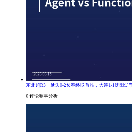
东北超R3：延边0-2长春终取首胜，大连1-1沈阳
0 评论
赛事分析