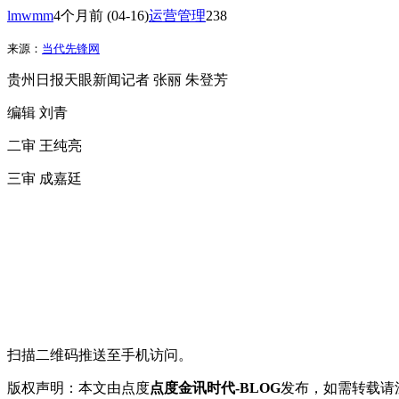
lmwmm
4个月前
(04-16)
运营管理
238
来源：
当代先锋网
贵州日报天眼新闻记者 张丽 朱登芳
编辑 刘青
二审 王纯亮
三审 成嘉廷
扫描二维码推送至手机访问。
版权声明：本文由点度
点度金讯时代-BLOG
发布，如需转载请