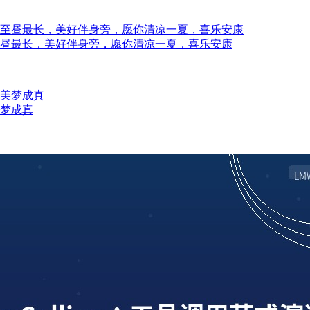
至昼最长，美好伴身旁，愿你清凉一夏，喜乐安康
美梦成真