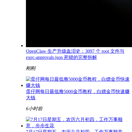
OpenClaw 生产升级血泪史：3097 个 root 文件与
exec-approvals.json 死锁的完整拆解
刚刚
蛋仔网每日最低撸5000金币教程，白嫖金币快速赚
大钱
6小时前
7月17日星期五，农历六月初四，工作万事顺意，