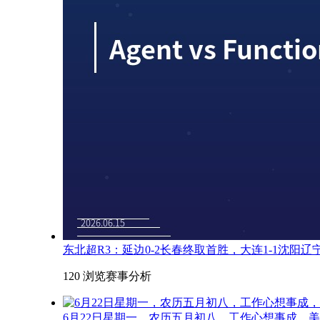
东北超R3：延边0-2长春终取首胜，大连1-1沈阳
120 浏览
赛事分析
6月22日星期一，农历五月初八，工作心想事成，