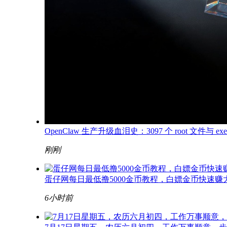
OpenClaw 生产升级血泪史：3097 个 root 文件与 exec
刚刚
蛋仔网每日最低撸5000金币教程，白嫖金币快速赚
6小时前