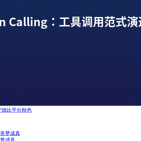
辽宁德比平分秋色
美梦成真