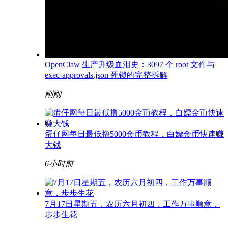
OpenClaw 生产升级血泪史：3097 个 root 文件与
exec-approvals.json 死锁的完整拆解
刚刚
蛋仔网每日最低撸5000金币教程，白嫖金币快速赚
大钱
6小时前
7月17日星期五，农历六月初四，工作万事顺意，
步步生花