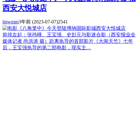
西安大悦城店
lmwmm
3年前
(2023-07-07)
2541
前排左起：张祎曈、王宝强、史彭元与影迷合影（西安报业全
媒体记者 尚洪涛 摄）距离执导的首部影片《大闹天竺》七年
后，王宝强执导的第二部电影，现实主…