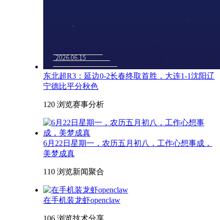
东北超R3：延边0-2长春终取首胜，大连1-1沈阳辽
宁德比平分秋色
120 浏览
赛事分析
6月22日星期一，农历五月初八，工作心想事成，
美梦成真
110 浏览
新闻聚合
在手机装龙虾openclaw
106 浏览
技术分享