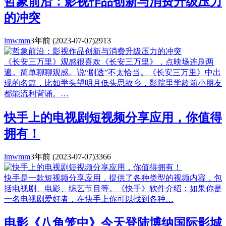
哲象前沿：影视作品创新与消费升级压力
的冲突
lmwmm
3年前
(2023-07-07)
2913
《长安三万里》观感很喜欢《长安三万里》，点映场连刷两
遍。简单聊聊观感。说“剧透”不太恰当。《长安三万里》中出
现的名篇，比如举头望明月低头思故乡，影院里学龄前小朋友
都能流利背诵。…
快手上的电视剧短视频分享应用，你值得
拥有！
lmwmm
3年前
(2023-07-07)
3366
快手是一款短视频分享应用，提供了各种类型的视频内容，包
括电视剧、电影、综艺节目等。《快手》软件介绍：如果你是
一名电视剧爱好者，在快手上你可以找到各种…
电影《八角笼中》今天登陆博纳国际影城