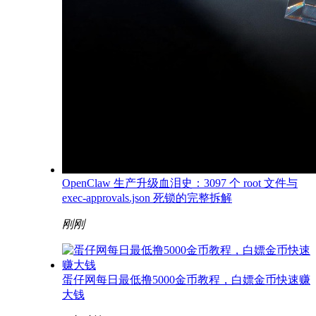
OpenClaw 生产升级血泪史：3097 个 root 文件与
exec-approvals.json 死锁的完整拆解
刚刚
蛋仔网每日最低撸5000金币教程，白嫖金币快速赚
大钱