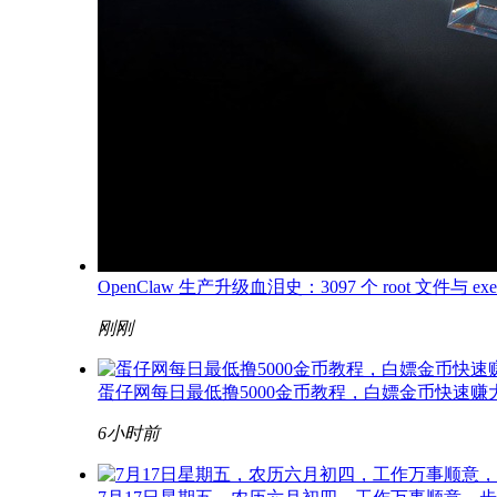
OpenClaw 生产升级血泪史：3097 个 root 文件与 exec
刚刚
蛋仔网每日最低撸5000金币教程，白嫖金币快速赚
6小时前