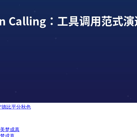
辽宁德比平分秋色
美梦成真