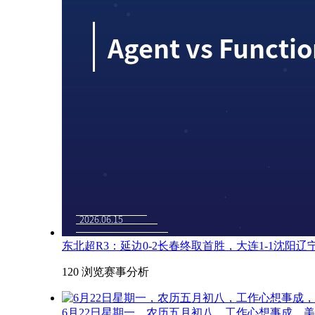
东北超R3：延边0-2长春终取首胜，大连1-1沈阳
120 浏览
赛事分析
6月22日星期一，农历五月初八，工作心想事成，