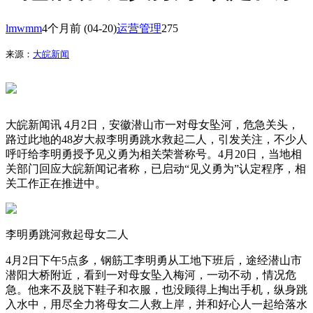
lmwmm
4个月前
(04-20)
运营管理
275
来源：
大皖新闻
大皖新闻讯 4月2日，安徽潜山市一对母女坠河，危急关头，
路过此地的48岁大叔李明勇跳水救起二人，引发关注，不少人
呼吁给李明勇授予见义勇为相关荣誉称号。4月20日，当地相
关部门回应大皖新闻记者称，已启动“见义勇为”认定程序，相
关工作正在推进中。
李明勇跳河救起母女二人
4月2日下午5点多，钢筋工李明勇从工地下班后，途经潜山市
潜阳大桥附近，看到一对母女坠入梅河，一动不动，情况危
急。他来不及脱下鞋子和衣服，也没顾得上掏出手机，纵身跳
入水中，用尽全力将母女二人救上岸，并和好心人一起给落水