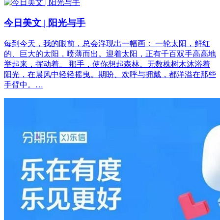
今日美文 | 阳光与手
每到今天，我的眼前，总会浮现出一幅画： 一轮太阳，鲜红
的、巨大的太阳，喷薄而出。迎着太阳，正有千百双手高高地
举起来，挥动着。 那手，使你想起森林。无数株树木沐浴着
阳光，在晨风中轻轻摇曳。期盼、欢呼与拥戴，都洋溢在那些
手臂中。…