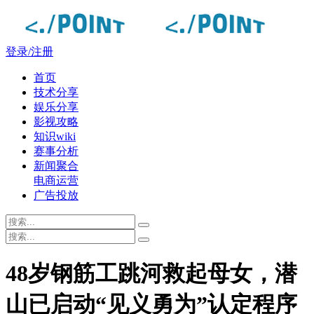
登录/注册
首页
技术分享
娱乐分享
影视攻略
知识wiki
赛事分析
新闻聚合
电商运营
广告投放
48岁钢筋工跳河救起母女，潜
山已启动“见义勇为”认定程序