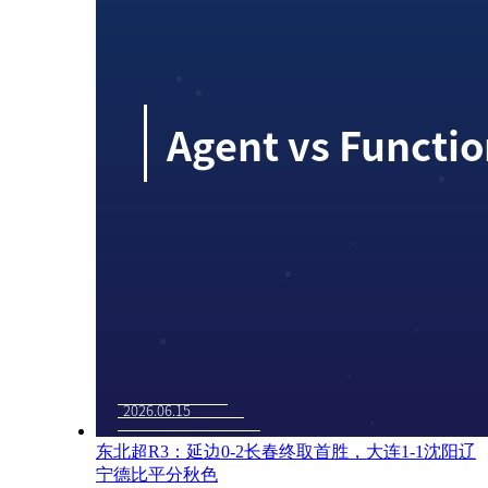
东北超R3：延边0-2长春终取首胜，大连1-1沈阳辽
宁德比平分秋色