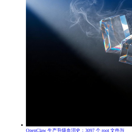
OpenClaw 生产升级血泪史：3097 个 root 文件与