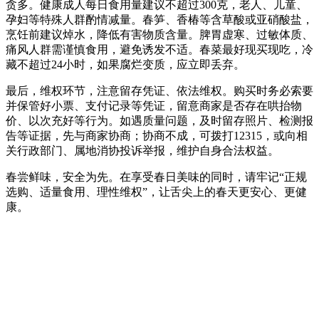
贪多。健康成人每日食用量建议不超过300克，老人、儿童、
孕妇等特殊人群酌情减量。春笋、香椿等含草酸或亚硝酸盐，
烹饪前建议焯水，降低有害物质含量。脾胃虚寒、过敏体质、
痛风人群需谨慎食用，避免诱发不适。春菜最好现买现吃，冷
藏不超过24小时，如果腐烂变质，应立即丢弃。
最后，维权环节，注意留存凭证、依法维权。购买时务必索要
并保管好小票、支付记录等凭证，留意商家是否存在哄抬物
价、以次充好等行为。如遇质量问题，及时留存照片、检测报
告等证据，先与商家协商；协商不成，可拨打12315，或向相
关行政部门、属地消协投诉举报，维护自身合法权益。
春尝鲜味，安全为先。在享受春日美味的同时，请牢记“正规
选购、适量食用、理性维权”，让舌尖上的春天更安心、更健
康。