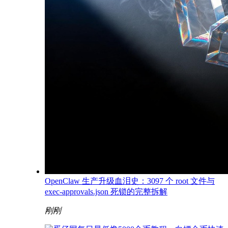
OpenClaw 生产升级血泪史：3097 个 root 文件与
exec-approvals.json 死锁的完整拆解
刚刚