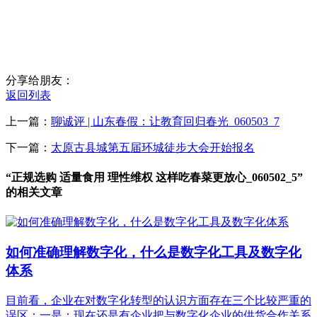
分享给朋友：
返回列表
上一篇：
聊诚评 | 山东春假：让教育回归春光_060503_7
下一篇：
太原古县城第五届环城徒步大会开始报名
“正规选购 适量食用 理性维权 这样吃春菜更放心_060502_5”
的相关文章
如何准确理解数字化，什么是数字化工具及数字化
体系
目前看，企业在对数字化转型的认识方面存在三个比较严重的
误区：一是：现在还是有企业把与数字化企业的供货合作关系