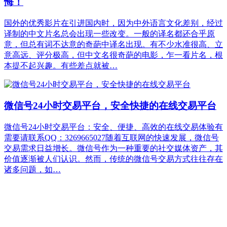
悔！
国外的优秀影片在引进国内时，因为中外语言文化差别，经过
译制的中文片名总会出现一些改变。一般的译名都还合乎原
意，但总有词不达意的奇葩中译名出现。有不少水准很高、立
意高远、评分极高，但中文名很奇葩的电影，乍一看片名，根
本提不起兴趣。有些差点就被…
微信号24小时交易平台，安全快捷的在线交易平台
微信号24小时交易平台：安全、便捷、高效的在线交易体验有
需要请联系QQ：3269665027随着互联网的快速发展，微信号
交易需求日益增长。微信号作为一种重要的社交媒体资产，其
价值逐渐被人们认识。然而，传统的微信号交易方式往往存在
诸多问题，如…