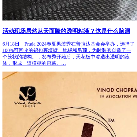
活动现场居然从天而降的透明粘液？这是什么脑洞
6月18日，Prada 2024春夏男装秀在普拉达基金会举办，选择了
100%可回收的铝包裹墙壁、地板和吊顶，为时装秀创造了一
个笼状的结构。，发布秀开始后，天花板中渗透出透明的液
体，形成一道模糊的帘幕。…