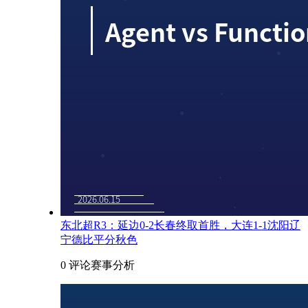
东北超R3：延边0-2长春终取首胜，大连1-1沈阳辽
宁德比平分秋色
0 评论
赛事分析