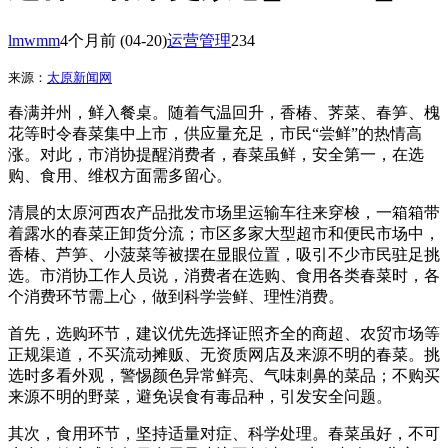
lmwmm
4个月前
(04-20)
运营管理
234
来源：
太原新闻网
春满并州，鲜入餐桌。随着气温回升，香椿、荠菜、春笋、槐
花等时令春菜集中上市，供应量充足，市民“尝鲜”的热情高
涨。对此，市消协提醒消费者，春菜虽鲜，安全第一，在选
购、食用、维权方面需多留心。
清晨的太原河西农产品批发市场里运输车往来穿梭，一箱箱带
着露水的春菜正卸货分流；市区多家大型超市和便民市场中，
香椿、芦笋、小菠菜等被摆在显眼位置，吸引不少市民驻足挑
选。市消协工作人员说，消费者在选购、食用各类春菜时，各
个消费环节需上心，做到科学尝鲜、理性消费。
首先，选购环节，建议优先选择证照齐全的商超、农贸市场等
正规渠道，不买流动摊贩、无资质网店及来源不明的春菜。挑
选时多看外观，警惕颜色异常鲜亮、气味刺鼻的菜品；不购买
来源不明的野菜，避免误食有毒品种，引发安全问题。
其次，食用环节，坚持适量对症、科学处理。春菜虽好，不可