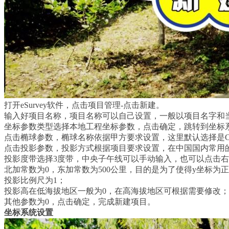
打开eSurvey软件，点击项目管理-点击新建。
输入好项目名称，项目名称可以自己设置，一般以项目名字和
坐标参数类型选择本地工程坐标参数，点击确定，跳转到坐标
点击椭球参数，椭球名称依据甲方要求设置，这里默认选择是CG
点击投影参数，投影方式根据项目要求设置，在中国国内常用
投影度带选择3度带，中央子午线可以手动输入，也可以点击
北加常数为0，东加常数为500公里，目的是为了使得y坐标为
投影比例尺为1；
投影高在低海拔地区一般为0，在高海拔地区可根据需要修改；
其他参数为0，点击确定，完成新建项目。
坐标系统设置