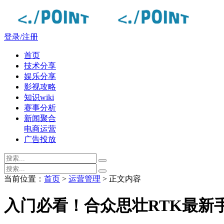
登录/注册
首页
技术分享
娱乐分享
影视攻略
知识wiki
赛事分析
新闻聚合
电商运营
广告投放
当前位置：
首页
>
运营管理
> 正文内容
入门必看！合众思壮RTK最新