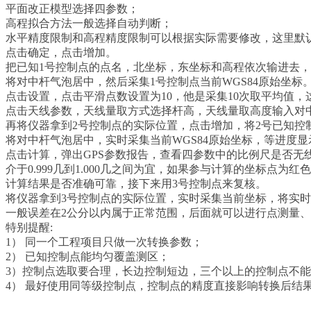
平面改正模型选择四参数；
高程拟合方法一般选择自动判断；
水平精度限制和高程精度限制可以根据实际需要修改，这里默认是
点击确定，点击增加。
把已知1号控制点的点名，北坐标，东坐标和高程依次输进去
将对中杆气泡居中，然后采集1号控制点当前WGS84原始坐标
点击设置，点击平滑点数设置为10，他是采集10次取平均值，
点击天线参数，天线量取方式选择杆高，天线量取高度输入对
再将仪器拿到2号控制点的实际位置，点击增加，将2号已知控
将对中杆气泡居中，实时采集当前WGS84原始坐标，等进度
点击计算，弹出GPS参数报告，查看四参数中的比例尺是否无
介于0.999几到1.000几之间为宜，如果参与计算的坐标点
计算结果是否准确可靠，接下来用3号控制点来复核。
将仪器拿到3号控制点的实际位置，实时采集当前坐标，将实时
一般误差在2公分以内属于正常范围，后面就可以进行点测量
特别提醒:
1） 同一个工程项目只做一次转换参数；
2） 已知控制点能均匀覆盖测区；
3）控制点选取要合理，长边控制短边，三个以上的控制点不
4） 最好使用同等级控制点，控制点的精度直接影响转换后结