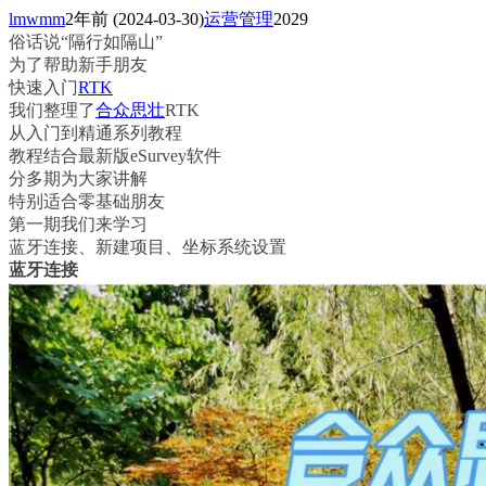
lmwmm
2年前
(2024-03-30)
运营管理
2029
俗话说“隔行如隔山”
为了帮助新手朋友
快速入门
RTK
我们整理了
合众思壮
RTK
从入门到精通系列教程
教程结合最新版eSurvey软件
分多期为大家讲解
特别适合零基础朋友
第一期我们来学习
蓝牙连接、新建项目、坐标系统设置
蓝牙连接