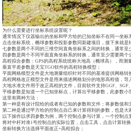
为什么需要进行坐标系统设置呢？
通常情况下仪器输出的坐标和甲方给的已知坐标不在同一坐标
点击坐标系统，椭球参数和投影参数同新建项目，接下来就是
七参数是两个不同的三维空间直角坐标系之间的转换，通常至
四参数是两个不同平面直角坐标系的转换，通常至少需要两个
高程拟合参数：GPS的高程系统统称大地高（椭球高），而
垂直平差参数是天宝TGO软件的高程转换模型；
平面网格模型文件是大地测量组织针对不同的基准提供网格转换的
高程网格改正模型文件是用来描述网格划分的地形高程值，导入
大地水准文件用于改正高程的文件，目前软件支持GGF、SGF、
平移参数是知道一个已知坐标点，计算出平移参数，此参数小
这里有两种方法：
第一种是有设计院给的或者有已知的参数和文件；将参数值和
第二种是通过甲方给的控制点自己来计算得到的参数，也是大
以下操作以求四参数为例，两个控制点参与计算，一个控制点
将对中杆对准1号控制点的实际位置，点击工具，点击计算转
坐标转换方法选择平面改正+高程拟合；