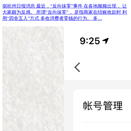
据杭州日报消息 最近，“反向抹零”事件 在各地频频出现， 让
大家颇为反感。 所谓“反向抹零”， 是指商家在结账收款时 利
用“四舍五入”方式 多收消费者零钱的行为。 多…