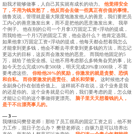
励我才能够做事，人自己其实就有成长的动力。
他觉得安全
了，不用为钱发愁了，他反而会去做一些真正有价值的事情。
德鲁克说，管理就是最大限度地激发他人的善意，我们要把员
工内心的善意激发出来，而不是把他的恶意激发出来。
我举
个例子。
他在别的公司一个月拿3万固定工资+浮动的提成，
而我给他一个月5万的固定工资，他会选什么？
他肯定选我。
如果他拿3万固定工资+浮动的提成，他每天都会想着我怎么
才能拿到更多钱，他会不断去寻求拿到更多钱的方法，而忘记
更远大的目标，这反而会激发他的恶意。
而我给他固定的5
万，就给了他安全感。让他不用考虑那么多犄角旮旯的事，比
如今天怎么完成10%拿500块，明天完成20%拿1000块，不需
要考虑这些。
你给他20%的奖励，你激发的就是贪婪、恐惧
和自私。
而你要激发的是责任、成长和荣誉。
这时候他才会
全副身心扑在创造价值上。
这样就不存在说，这个业务是我
的还是你的。这个业务就是公司的，我们要考虑的是，怎么做
才能让公司的这个事做得更漂亮。
脑子里天天想着钱的人，
是干不出漂亮事儿的。
— 3
—
我继续问樊登老师：那给了员工很高的固定工资之后，他不努
力工作，混日子怎么办？
樊登老师说：自驱力是可以培养出