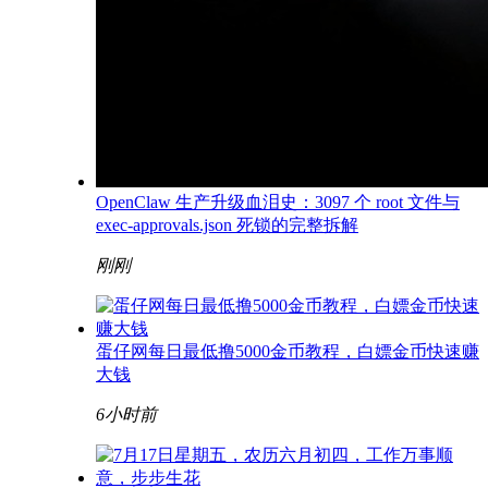
OpenClaw 生产升级血泪史：3097 个 root 文件与
exec-approvals.json 死锁的完整拆解
刚刚
蛋仔网每日最低撸5000金币教程，白嫖金币快速赚
大钱
6小时前