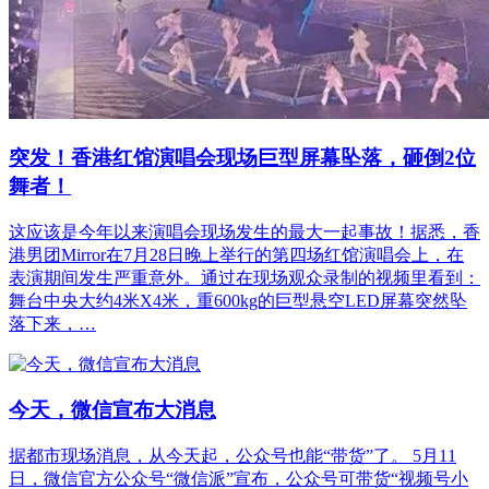
突发！香港红馆演唱会现场巨型屏幕坠落，砸倒2位
舞者！
这应该是今年以来演唱会现场发生的最大一起事故！据悉，香
港男团Mirror在7月28日晚上举行的第四场红馆演唱会上，在
表演期间发生严重意外。通过在现场观众录制的视频里看到：
舞台中央大约4米X4米，重600kg的巨型悬空LED屏幕突然坠
落下来，…
今天，微信宣布大消息
据都市现场消息，从今天起，公众号也能“带货”了。 5月11
日，微信官方公众号“微信派”宣布，公众号可带货“视频号小