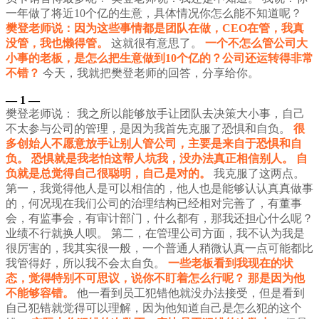
一年做了将近10个亿的生意，具体情况你怎么能不知道呢？
樊登老师说：因为这些事情都是团队在做，CEO在管，我真
没管，我也懒得管。
这就很有意思了。
一个不怎么管公司大
小事的老板，是怎么把生意做到10个亿的？公司还运转得非常
不错？
今天，我就把樊登老师的回答，分享给你。
— 1
—
樊登老师说：
我之所以能够放手让团队去决策大小事，自己
不太参与公司的管理，是因为我首先克服了恐惧和自负。
很
多创始人不愿意放手让别人管公司，主要是来自于恐惧和自
负。
恐惧就是我老怕这帮人坑我，没办法真正相信别人。
自
负就是总觉得自己很聪明，自己是对的。
我克服了这两点。
第一，我觉得他人是可以相信的，他人也是能够认认真真做事
的，何况现在我们公司的治理结构已经相对完善了，有董事
会，有监事会，有审计部门，什么都有，那我还担心什么呢？
业绩不行就换人呗。
第二，在管理公司方面，我不认为我是
很厉害的，我其实很一般，一个普通人稍微认真一点可能都比
我管得好，所以我不会太自负。
一些老板看到我现在的状
态，觉得特别不可思议，说你不盯着怎么行呢？
那是因为他
不能够容错。
他一看到员工犯错他就没办法接受，但是看到
自己犯错就觉得可以理解，因为他知道自己是怎么犯的这个