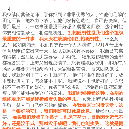
— 4
—
我继续问樊登老师，那你找到了非常优秀的人，给他们足够的
固定工资，把权力下放，让他们发挥创造性，自己做决策。但
是到最后，万一这事还是没干好呢？
樊登老师说：这个时候
你要相信复杂性，相信随机性。
拥抱随机性是我们这个组织
最重要的一件事，我天天在鼓励他们拥抱随机性。
什么意
思？
比如前两天，我们打算做一个万人演讲，12月20号上海
体育场刚好空出来一天，团队就问我要不要做。
我自己其实
懒得搞，然后团队决定要做，那就做。
结果紧锣密鼓的全部
都准备完了，上海又出现疫情了。想要继续做演讲，那所有入
场的人都要进行核酸检测，大家就很苦恼。
后来团队来找
我，我就说别干了，不干就完了。
他们说准备都做好了，成
本都投进去了，怎么能不干呢。
我就说不干也挺好的，你想
想不干有不干的好处。你省了那么多劲，还免得给政府添麻
烦，我们能够接受这样的意外。
我们能够接受这种，在别的
组织看来可能是挫折或者失败的事儿。
实际上所谓的挫折和
失败，是人们自己给它贴的标签。
在我看来这叫做天意，这
是一个很好的安排，我们刚好可以休息休息。
放松也非常重
要。
如果我们发挥了创造力，也尽了努力，最后因为运气不
好，还是没干成，那就没干成吧，我们也能接受。
这就是拥