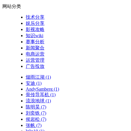
网站分类
技术分享
娱乐分享
影视攻略
知识wiki
赛事分析
新闻聚合
电商运营
运营管理
广告投放
烟雨江湖
(1)
安迪
(1)
AndySamberg
(1)
骨传导耳机
(1)
流浪地球
(1)
陈明昊
(7)
刘奕铁
(7)
侯岩松
(7)
张帆
(7)