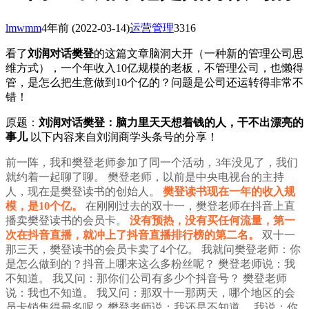
lmwmm
4年前
(2022-03-14)
运营管理
3316
看了
刘润对话樊登
的这篇文章脑洞大开（一种新的管理公司思
维方式），一个年收入10亿规模的老板，不管理公司，也懒得
管，是怎么把生意做到10个亿的？问题是公司还运转得非常不
错！
原题：
刘润对话樊登：脑力里天天想着钱的人，干不出漂亮的
事儿
以下内容来自刘润商学头条号的分享！
前一阵，我和樊登老师参加了同一个活动，3年没见了，我们
就约着一起聊了聊。
樊登老师，以前是中央电视台的主持
人，现在是樊登读书的创始人。
樊登读书现在一年的收入规
模，是10个亿。
在刚刚过去的双十一，樊登老师在抖音上直
播卖樊登读书的会员卡。
没有预热，没有买任何流量，第一
次在抖音直播，就冲上了抖音直播排行榜的第二名。
双十一
那三天，樊登读书的会员卡卖了4个亿。
我就问樊登老师：你
是怎么做到的？抖音上哪来这么多粉丝呢？
樊登老师说：我
不知道。
我又问：那你们公司有多少个抖音号？
樊登老师
说：我也不知道。
我又问：那双十一那两天，哪个地区的会
员卡销售得最多呢？
樊登老师说：我还是不知道。
我说：你