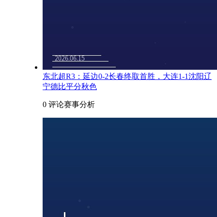
东北超R3：延边0-2长春终取首胜，大连1-1沈阳辽
宁德比平分秋色
0 评论
赛事分析