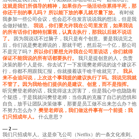
这就是我们所倡导的精神，如果你办一场活动你累得半死，那
你还干别的事儿吗？
所以能下放的事儿就尽量下放。
有时候
我参加一些公司会议，也会忍不住发言说说我的想法，但是我
会做好铺垫。
我说，你们要允许我在公司里发言，如果我说
的所有话你们都特别重视，认真去执行，那我以后就不说话
了。
因为我说话不过脑子，我只是有个创意。要是我说完之
后，你们说是樊老师说的，那就干吧，然后花一个亿，那公司
不是完了吗？
所以你们要想允许我在公司里说话，你们就得
保证不能我说的所有话都要执行。
我只是提创意的人，负责
决策的那个人是你。你去试了一下发现樊老师说的这个建议不
行，你都不用跟我汇报，你就接着该干啥干啥就完了。
我从
来不会追问说，上次这个事我提的建议执行了吗。我说完我就
不管了。因为我给他们提供的是建议、创意，而不是指挥。
听完樊登老师的话，我觉得这太厉害了，但是我心中也隐隐有
个疑惑，于是我就问樊登老师：当你真的克服了自己的恐惧和
自负，放手让团队决策做事，那要是员工做不出来怎么办？他
不努力怎么办？
樊登老师说，我们做这件事有一个前提：我
们只招成年人。
什么意思？
— 2
—
我们只招成年人。这是奈飞公司（Netflix）的一条文化准则。