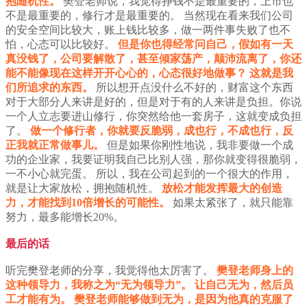
抱随机性。
樊登老师说，我觉得挣钱不是最重要的，上市也
不是最重要的，修行才是最重要的。
当然现在看来我们公司
的安全空间比较大，账上钱比较多，做一两件事失败了也不
怕，心态可以比较好。
但是你也得经常问自己，假如有一天
真没钱了，公司要解散了，甚至倾家荡产，颠沛流离了，你还
能不能像现在这样开开心心的，心态很好地做事？
这就是我
们所追求的东西。
所以想开点没什么不好的，财富这个东西
对于大部分人来讲是好的，但是对于有的人来讲是负担。你说
一个人立志要进山修行，你突然给他一套房子，这就变成负担
了。
做一个修行者，你就要反脆弱，成也行，不成也行，反
正我就正常做事儿。
但是如果你刚性地说，我非要做一个成
功的企业家，我要证明我自己比别人强，那你就变得很脆弱，
一不小心就完蛋。
所以，我在公司起到的一个很大的作用，
就是让大家放松，拥抱随机性。
放松才能发挥最大的创造
力，才能找到10倍增长的可能性。
如果太紧张了，就只能靠
努力，最多能增长20%。
最后的话
听完樊登老师的分享，我觉得他太厉害了。
樊登老师身上的
这种领导力，我称之为“无为领导力”。
让自己无为，然后员
工才能有为。
樊登老师能够做到无为，是因为他真的克服了