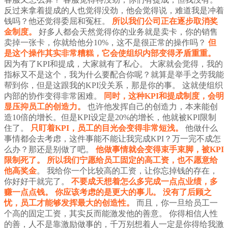
反过来拿着提成的人也觉得没劲，他会觉得说，难道我是冲着
钱吗？他还觉得委屈和冤枉。
所以我们公司正在逐步取消奖
金制度。
好多人都会天然觉得你的业务就是卖卡，你的销售
卖掉一张卡，你就给他分10%，这不是很正常的操作吗？
但
是这个操作其实非常糟糕，它会使组织内部变得矛盾重重。
因为有了KPI和提成，大家就有了私心。
大家就会觉得，我的
指标又不是这个，我为什么要配合你呢？就算是举手之劳我能
帮到你，但是这跟我的KPI没关系，那是你的事。
这就使组织
内部的协作变得非常困难。
同时，这种KPI和提成制度，会明
显压抑员工的创造力。
也许他发挥自己的创造力，本来能创
造10倍的增长。但是KPI设定是20%的增长，他就被KPI限制
住了。
只盯着KPI，员工的目光会变得非常短浅。
他做什么
事情都会去考虑，这件事能不能让我完成KPI？万一完不成怎
么办？那还是别做了吧。
他做事情就会变得束手束脚，被KPI
限制死了。
所以我们宁愿给员工固定的高工资，也不愿意给
他高奖金
。
我给你一个比较高的工资，让你忘掉钱的存在，
你好好干就完了。
不要成天想着怎么多完成一点点业绩，多
赚一点点钱。
你应该考虑的是更大的事儿。
没有了后顾之
忧，员工才能够发挥最大的创造性。
而且，你一旦给员工一
个高的固定工资，其实反而能激发他的善意。
你得相信人性
的善，人不是靠激励做事的，千万别想着人一定是你得给我激