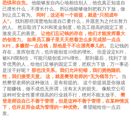
恐惧和自负。
他能够发自内心地相信别人，他也真正知道自
己擅长什么，不擅长什么。
所以他能够做到把权力下放，做
到让员工有为。
同时，这还有一个前提，就是“只招成年
人”。
找到那些清楚地知道自己要什么，并愿意为之付出努力
的人。
然后取消了KPI和奖金制度，给员工很高的固定工资，
激发员工的善意。
让他们忘记钱的存在，他们才能发挥最大
的创造力。
如果员工脑子里天天想着怎么多完成那一点点
KPI，多赚那一点点钱，那他是干不出漂亮事儿的。
忘记钱的
存在，发挥创造力，也许能创造10倍的增长。
但是设定KPI，
被KPI限制住，可能只能创造20%增长。
那到最后，找到了非
常优秀的人，给他们足够的固定工资，把权力下放，万一事还
是没干好呢？
那也没关系。我们允许犯错，我们拥抱随机
性，我们接受天意。
这，就是樊登老师的“无为领导力”。
当
然樊登老师的这种做法，是有前提的。
这个前提就是你做成
了能赚钱，做不成也无所谓，没有太大的损失。
像航空公司
这种对安全性要求很高的行业就不行，绝对不能太放手。
樊
登老师说自己不善于管理，但是这种不善于管理，在某种情况
下，也许反而会成为管理的一种优势。
希望能给你一点启
发。