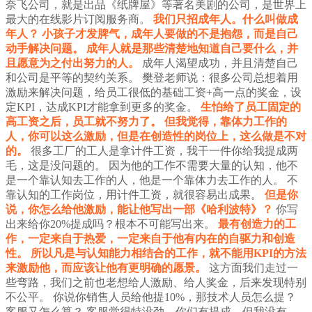
奈飞公司，就是出品《纸牌屋》等著名美剧的公司，是世界上
最大的在线影片订阅服务商。
我们只招成年人。什么叫做成
年人？
小孩子才发脾气，成年人要做的不是抱怨，而是自己
动手解决问题。
成年人就是那些清楚地知道自己要什么，并
且愿意为之付出努力的人。
成年人渴望成功，并且清楚自己
和公司是平等的契约关系。
樊登老师说：很多公司总想着用
激励来解决问题，给员工很低的基础工资+高一点的奖金，设
定KPI，达成KPI才能拿到更多的奖金。
生怕给了员工固定的
高工资之后，员工就不努力了。
但我觉得，靠体力工作的
人，你可以这么激励，但是在创造性的岗位上，这么做是不对
的。
很多工厂的工人是拿计件工资，我干一件你给我提成两
毛，这是没问题的。
因为他的工作不需要大量的认知，他不
是一个靠认知去工作的人，他是一个靠体力去工作的人。
不
靠认知的工作岗位，用计件工资，就很容易出成果。
但是你
说，你怎么给他激励，能让他写出一部《哈利波特》？
你写
出来给你20%提成吗？根本不可能写出来。
最有创造力的工
作，一定来自于热爱，一定来自于他有内在的自驱力和创造
性。
所以凡是与认知能力相结合的工作，就不能用KPI的方法
来激励他，而应该让他有更明确的愿景。
这方面我们走过一
些弯路，我们之前也老想给人激励、给人奖金，后来发现特别
不公平。
你说你销售人员给他提10%，那技术人员怎么提？
客服又怎么算？
客服觉得特没劲，你们有提成，但我没有。