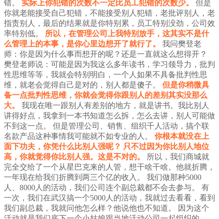
错。
实际上你犯错的次数不一定比员工犯错的次数少。
但是
你就老能接受自己犯错，不能接受别人犯错，老批评别人，老
指责别人，最后的结果就是你特别累，员工特别没劲，公司效
率特别低。
所以，在管理公司上我特别放手，这其实不是什
么管理上的本事，是你心里边想开了就行了。
我问樊登老
师：你是因为什么事而想开的呢？还是一直就这么想得开？
樊登老师说：可能是因为我这么多年读书，学习领导力，批判
性思维等等，我就会特别明白，一个人如果不具备批判性思
维，就老会觉得自己是对的，别人都是傻子。
但是你稍微具
备一点批判性思维，你就会觉得你跟别人的差别其实没那么
大。
我现在唯一跟别人有差别的地方，就是讲书。我比别人
讲得好点，我拿到一本书知道怎么拆，怎么去讲，别人可能做
不到这一点。
但是管理公司、销售、组织千人活动，搞个联
名款产品这种事情我可能就不如专业的人。
你根本就没在上
面下功夫，你凭什么比别人强呢？
只不过因为你比别人地位
高，你就觉得你比别人强。这是不对的。
所以，我们商城就
完全交给了一个从星巴克来的人管，想干啥干啥。他就折腾，
一年现在给我们折腾到两三个亿的收入。
我们做那种5000
人、8000人的活动，我们公司连个副总裁都不会去参与。
有
一次，我们在武汉搞一个5000人的活动，我就过去看看，看到
我们副总裁，我就问他怎么样？他说他也不知道。
因为这个
活动就是我们底下一个小姑娘跟当地活动公司一起组织的。