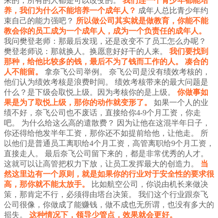
来的，所有的人都是可以改变的。
我们连一个青少年都能培
养，我们为什么不能培养一个成年人？
成年人总比青少年约
束自己的能力强吧？
所以做公司其实就是做教育，你能不能
教会你的员工成为一个成年人，成为一个负责任的成年人。
我问樊登老师：那最后发现，还是改变不了员工怎么办呢？
樊登老师说：那就换人。换愿意好好干的人来。
我们要找到
那种，给他比较多的钱，最后不为了钱而工作的人。
凑合的
人不能留。
拿奈飞公司举例。
奈飞公司是没有绩效考核的，
他们认为绩效考核是浪费时间。
绩效考核带来的最大问题是
什么？是下级会取悦上级。因为考核你的是上级。
你做事如
果是为了取悦上级，那你的动作就变形了。
如果一个人的业
绩不好，奈飞公司也不废话，直接给你4-9个月工资，你走
吧。
为什么给这么高的遣散费？
因为让他在这混半年日子，
你还得给他发半年工资，那你还不如提前给他，让他走。
所
以他们是普通员工离职给4个月工资，高管离职给9个月工资，
直接走人。
最后奈飞公司留下来的，都是非常优秀的人才。
这就可以让高管把权力下放，让员工发挥最大的创造力。
当
然这里边有一个原则，就是如果你的行业对于安全性的要求很
高，那你就不能太放手。
比如航空公司，你说由机长来做决
策，那肯定不行，必须得由塔台决策。
我们这个行业跟奈飞
公司很像，你做成了能赚钱，做不成也无所谓，也没有多大的
损失。
这种情况下，领导少管点，效果就会更好。