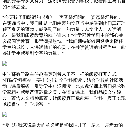
场的分享朴实又有力。这所满载荣誉的学校，藏着师生与书香
的不解之缘。
“今天孩子们朗诵的《春》，声音是舒朗的，姿态是舒展的。
在朗诵当中，我们能从他们由衷的笑容当中感受到他们真正理
解了春天的蓬勃，感受到了向上的力量，以文化人、以读润
心，是我们阅读教育的核心追求！”小学部教学副主任邙心睿
谈起阅读教育，眼里满是热忱，“我们期待能够用经典来陪伴
学生的成长，来浸润他们的心灵，在共读赏读的过程当中，能
够让学生感受到文字的力量。”
中学部教学副主任赵海英则带来了不一样的阅读打开方式：
“打破学科壁垒，要扎实推进全学科阅读，结合学校的社团活
动与课后服务，引导学生广泛阅读，比如数学课上我们探求数
学家精神感受严谨逻辑之美，在语文课上，我们品读文学经
典，蕴含人文精神底蕴，让阅读真正赋能每一学科，真正实现
以读促学，理学增智。”
“读书对我来说最大的意义就是帮我推开了一扇又一扇崭新的