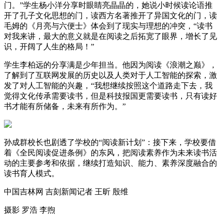
门。”学生杨小洋分享时眼睛亮晶晶的，她说小时候读论语推
开了孔子文化思想的门，读西方名著推开了异国文化的门，读
毛姆的《月亮与六便士》体会到了现实与理想的冲突，“读书
对我来讲，最大的意义就是在阅读之后拓宽了眼界，增长了见
识，开阔了人生的格局！”
学生李柏远的分享满是少年担当。他因为阅读《浪潮之巅》，
了解到了互联网发展的历史以及人类对于人工智能的探索，激
发了对人工智能的兴趣，“我想继续按照这个道路走下去，我
觉得文化传承需要读书，但是科技报国更需要读书，只有读好
书才能有所储备，未来有所作为。”
孙成群校长也剧透了学校的“阅读新计划”：接下来，学校要借
着《全民阅读促进条例》的东风，把阅读素养作为未来读书活
动的主要参考和依据，继续打造知识、能力、素养深度融合的
读书育人模式。
中国吉林网 吉刻新闻记者 王昕 殷维
摄影 罗浩 李煦