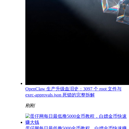
OpenClaw 生产升级血泪史：3097 个 root 文件与
exec-approvals.json 死锁的完整拆解
刚刚
蛋仔网每日最低撸5000金币教程，白嫖金币快速赚