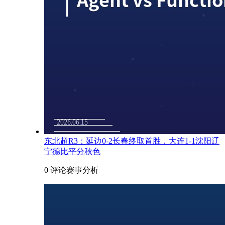
东北超R3：延边0-2长春终取首胜，大连1-1沈阳辽
宁德比平分秋色
0 评论
赛事分析