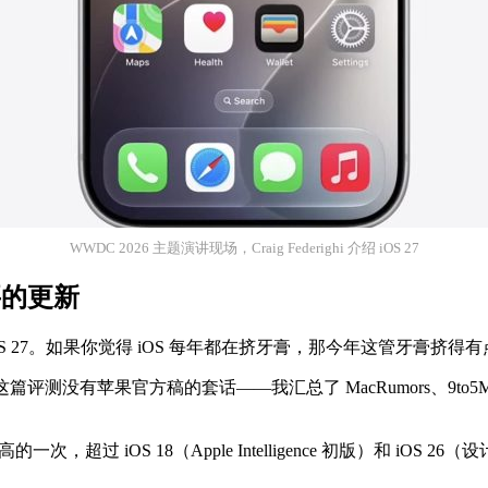
WWDC 2026 主题演讲现场，Craig Federighi 介绍 iOS 27
要的更新
了 iOS 27。如果你觉得 iOS 每年都在挤牙膏，那今年这管牙膏挤得
篇评测没有苹果官方稿的套话——我汇总了 MacRumors、9to5M
，超过 iOS 18（Apple Intelligence 初版）和 iOS 26