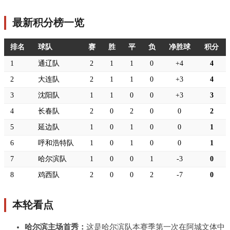
最新积分榜一览
排名
球队
赛
胜
平
负
净胜球
积分
1
通辽队
2
1
1
0
+4
4
2
大连队
2
1
1
0
+3
4
3
沈阳队
1
1
0
0
+3
3
4
长春队
2
0
2
0
0
2
5
延边队
1
0
1
0
0
1
6
呼和浩特队
1
0
1
0
0
1
7
哈尔滨队
1
0
0
1
-3
0
8
鸡西队
2
0
0
2
-7
0
本轮看点
哈尔滨主场首秀：
这是哈尔滨队本赛季第一次在阿城文体中