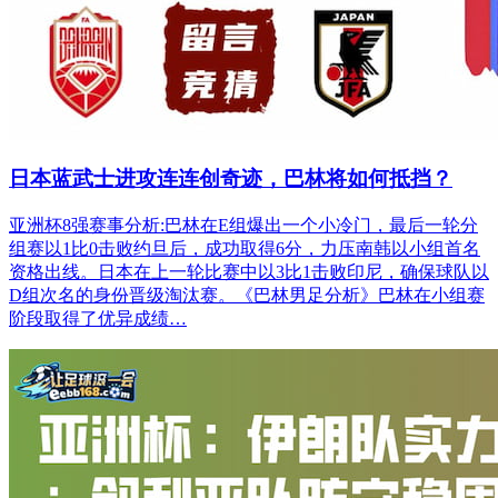
日本蓝武士进攻连连创奇迹，巴林将如何抵挡？
亚洲杯8强赛事分析:巴林在E组爆出一个小冷门，最后一轮分
组赛以1比0击败约旦后，成功取得6分，力压南韩以小组首名
资格出线。日本在上一轮比赛中以3比1击败印尼，确保球队以
D组次名的身份晋级淘汰赛。《巴林男足分析》巴林在小组赛
阶段取得了优异成绩…