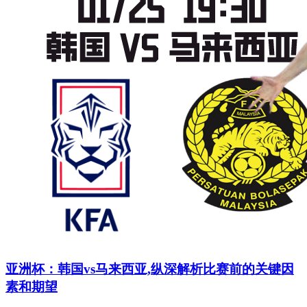
亚洲杯：韩国vs马来西亚,纵深解析比赛前的关键因
素和期望