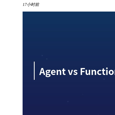
17小时前